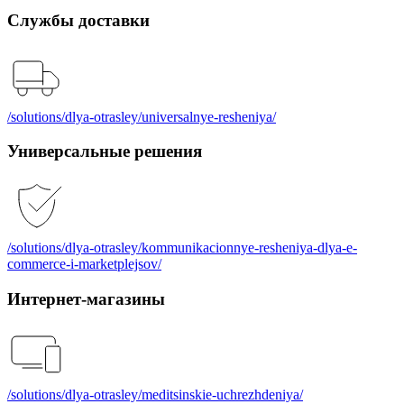
Службы доставки
/solutions/dlya-otrasley/universalnye-resheniya/
Универсальные решения
/solutions/dlya-otrasley/kommunikacionnye-resheniya-dlya-e-
commerce-i-marketplejsov/
Интернет-магазины
/solutions/dlya-otrasley/meditsinskie-uchrezhdeniya/