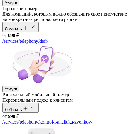
Услуги
Городской номер
Для компаний, которым важно обозначить свое присутствие
на конкретном региональном рынке
Добавить
от
990
₽
/services/telephony/defr/
Услуги
Виртуальный мобильный номер
Персональный подход к клиентам
Добавить
от
990
₽
/services/telephony/kontrol-i-analitika-zvonkov/