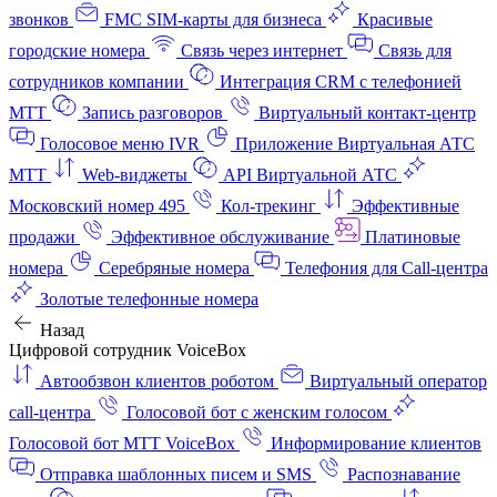
звонков
FMC SIM-карты для бизнеса
Красивые
городские номера
Связь через интернет
Связь для
сотрудников компании
Интеграция CRM с телефонией
МТТ
Запись разговоров
Виртуальный контакт‑центр
Голосовое меню IVR
Приложение Виртуальная АТС
МТТ
Web-виджеты
API Виртуальной АТС
Московский номер 495
Кол-трекинг
Эффективные
продажи
Эффективное обслуживание
Платиновые
номера
Серебряные номера
Телефония для Call-центра
Золотые телефонные номера
Назад
Цифровой сотрудник VoiceBox
Автообзвон клиентов роботом
Виртуальный оператор
call-центра
Голосовой бот с женским голосом
Голосовой бот МТТ VoiceBox
Информирование клиентов
Отправка шаблонных писем и SMS
Распознавание