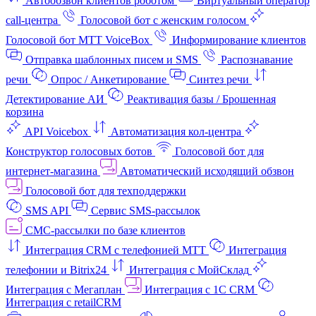
Автообзвон клиентов роботом
Виртуальный оператор
call-центра
Голосовой бот с женским голосом
Голосовой бот МТТ VoiceBox
Информирование клиентов
Отправка шаблонных писем и SMS
Распознавание
речи
Опрос / Анкетирование
Синтез речи
Детектирование АИ
Реактивация базы / Брошенная
корзина
API Voicebox
Автоматизация кол‑центра
Конструктор голосовых ботов
Голосовой бот для
интернет‑магазина
Автоматический исходящий обзвон
Голосовой бот для техподдержки
SMS API
Сервис SMS-рассылок
СМС-рассылки по базе клиентов
Интеграция CRM с телефонией МТТ
Интеграция
телефонии и Bitrix24
Интеграция с МойСклад
Интеграция с Мегаплан
Интеграция с 1C CRM
Интеграция с retailCRM