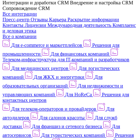
Интеграции и доработки CRM
Внедрение и настройка CRM
Сопровождение CRM
Все интеграции
Пресс-центр
Отзывы
Карьера
Раскрытие информации
Контакты
Лицензии
Международная деятельность
Комплаенс
и деловая этика
Все о компании
Для e-commerce и маркетплейсов
Решения для
промышленности
Для финансовых компаний
Телеком-инфраструктура для IT-компаний и разработчиков
Для медицинских центров
Для логистических
компаний
Для ЖКХ и энергетики
Для
образовательных организаций
Для недвижимости и
управляющих компаний
Для HoReCa
Решения для
контактных центров
Для телеком-операторов и провайдеров
Для
автодилеров
Для салонов красоты
Для служб
доставки
Для франшиз и сетевого бизнеса
Для
автосервисов
Для туристических компаний
Решения