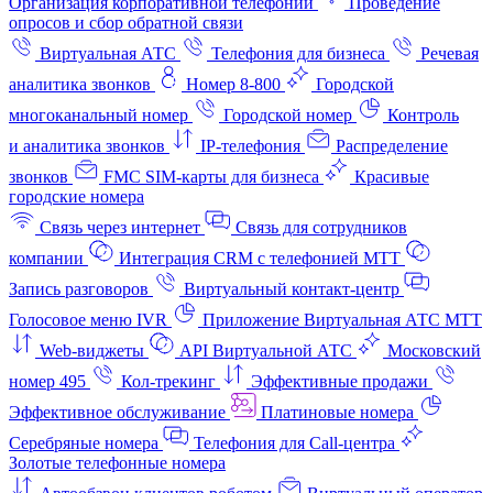
Организация корпоративной телефонии
Проведение
опросов и сбор обратной связи
Виртуальная АТС
Телефония для бизнеса
Речевая
аналитика звонков
Номер 8-800
Городской
многоканальный номер
Городской номер
Контроль
и аналитика звонков
IP-телефония
Распределение
звонков
FMC SIM-карты для бизнеса
Красивые
городские номера
Связь через интернет
Связь для сотрудников
компании
Интеграция CRM с телефонией МТТ
Запись разговоров
Виртуальный контакт‑центр
Голосовое меню IVR
Приложение Виртуальная АТС МТТ
Web-виджеты
API Виртуальной АТС
Московский
номер 495
Кол-трекинг
Эффективные продажи
Эффективное обслуживание
Платиновые номера
Серебряные номера
Телефония для Call-центра
Золотые телефонные номера