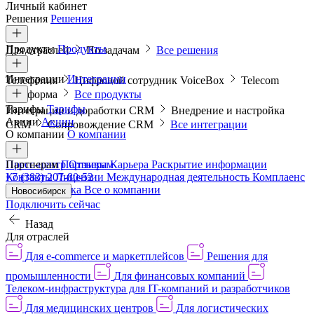
Личный кабинет
Решения
Решения
Продукты
Продукты
Для отраслей
По задачам
Все решения
Интеграции
Интеграции
Телефония
Цифровой сотрудник VoiceBox
Telecom
платформа
Все продукты
Тарифы
Тарифы
Интеграции и доработки CRM
Внедрение и настройка
Акции
Акции
CRM
Сопровождение CRM
Все интеграции
О компании
О компании
Пресс-центр
Партнерам
Партнерам
Отзывы
Карьера
Раскрытие информации
Контакты
+7 (383) 207-80-52
Лицензии
Международная деятельность
Комплаенс
и деловая этика
Все о компании
Новосибирск
Подключить сейчас
Назад
Для отраслей
Для e-commerce и маркетплейсов
Решения для
промышленности
Для финансовых компаний
Телеком-инфраструктура для IT-компаний и разработчиков
Для медицинских центров
Для логистических