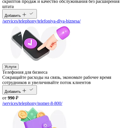
скриптов продаж и качество обслуживания без расширения
штата
Добавить
/services/telephony/telefoniya-dlya-biznesa/
Услуги
Телефония для бизнеса
Cокращайте расходы на связь, экономьте рабочее время
сотрудников и увеличивайте поток клиентов
Добавить
от
990
₽
/services/telephony/nomer-8-800/