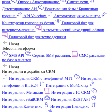
речи
Опрос / Анкетирование
Синтез речи
Детектирование АИ
Реактивация базы / Брошенная
корзина
API Voicebox
Автоматизация кол‑центра
Конструктор голосовых ботов
Голосовой бот для
интернет‑магазина
Автоматический исходящий обзвон
Голосовой бот для техподдержки
Назад
Telecom платформа
SMS API
Сервис SMS-рассылок
СМС-рассылки
по базе клиентов
Назад
Интеграции и доработки CRM
Интеграция CRM с телефонией МТТ
Интеграция
телефонии и Bitrix24
Интеграция с МойСклад
Интеграция с Мегаплан
Интеграция с 1C CRM
Интеграция с retailCRM
Интеграция REST API
Интеграция Клиентикс
Интеграция Планфикс