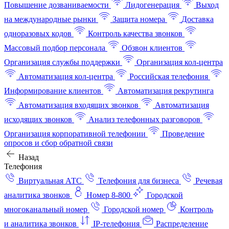
Повышение дозваниваемости
Лидогенерация
Выход
на международные рынки
Защита номера
Доставка
одноразовых кодов
Контроль качества звонков
Массовый подбор персонала
Обзвон клиентов
Организация службы поддержки
Организация кол-центра
Автоматизация кол-центра
Российская телефония
Информирование клиентов
Автоматизация рекрутинга
Автоматизация входящих звонков
Автоматизация
исходящих звонков
Анализ телефонных разговоров
Организация корпоративной телефонии
Проведение
опросов и сбор обратной связи
Назад
Телефония
Виртуальная АТС
Телефония для бизнеса
Речевая
аналитика звонков
Номер 8-800
Городской
многоканальный номер
Городской номер
Контроль
и аналитика звонков
IP-телефония
Распределение