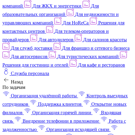
компаний
Для ЖКХ и энергетики
Для
образовательных организаций
Для недвижимости и
управляющих компаний
Для HoReCa
Решения для
контактных центров
Для телеком-операторов и
провайдеров
Для автодилеров
Для салонов красоты
Для служб доставки
Для франшиз и сетевого бизнеса
Для автосервисов
Для туристических компаний
Решения для гостиниц и отелей
Для кафе и ресторанов
Служба персонала
Назад
По задачам
Организация удалённой работы
Контроль выездных
сотрудников
Поддержка клиентов
Открытие новых
филиалов
Организация горячей линии
Входящая
связь
Внедрение телефонии в приложение
Работа с
задолженностью
Организация исходящей связи