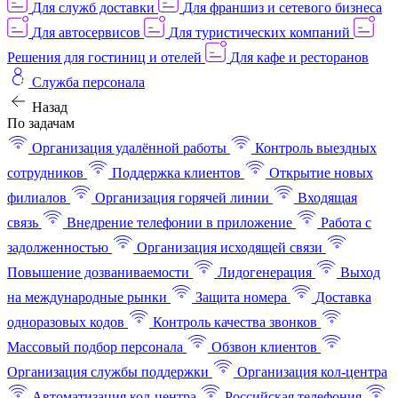
Для служб доставки
Для франшиз и сетевого бизнеса
Для автосервисов
Для туристических компаний
Решения для гостиниц и отелей
Для кафе и ресторанов
Служба персонала
Назад
По задачам
Организация удалённой работы
Контроль выездных
сотрудников
Поддержка клиентов
Открытие новых
филиалов
Организация горячей линии
Входящая
связь
Внедрение телефонии в приложение
Работа с
задолженностью
Организация исходящей связи
Повышение дозваниваемости
Лидогенерация
Выход
на международные рынки
Защита номера
Доставка
одноразовых кодов
Контроль качества звонков
Массовый подбор персонала
Обзвон клиентов
Организация службы поддержки
Организация кол-центра
Автоматизация кол-центра
Российская телефония