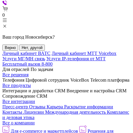
0
Ваш город
Новосибирск
?
Верно
Нет, другой
Личный кабинет ВАТС
Личный кабинет МТТ Voicebox
Услуги МГ/МН связь
Услуги IP-телефония от МТТ
Бесплатный вызов 8-800
Для отраслей
По задачам
Все решения
Телефония
Цифровой сотрудник VoiceBox
Telecom платформа
Все продукты
Интеграции и доработки CRM
Внедрение и настройка CRM
Сопровождение CRM
Все интеграции
Пресс-центр
Отзывы
Карьера
Раскрытие информации
Контакты
Лицензии
Международная деятельность
Комплаенс
и деловая этика
Все о компании
Для e-commerce и маркетплейсов
Решения для