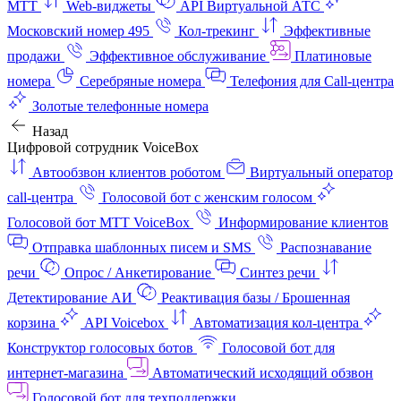
МТТ
Web-виджеты
API Виртуальной АТС
Московский номер 495
Кол-трекинг
Эффективные
продажи
Эффективное обслуживание
Платиновые
номера
Серебряные номера
Телефония для Call-центра
Золотые телефонные номера
Назад
Цифровой сотрудник VoiceBox
Автообзвон клиентов роботом
Виртуальный оператор
call-центра
Голосовой бот с женским голосом
Голосовой бот МТТ VoiceBox
Информирование клиентов
Отправка шаблонных писем и SMS
Распознавание
речи
Опрос / Анкетирование
Синтез речи
Детектирование АИ
Реактивация базы / Брошенная
корзина
API Voicebox
Автоматизация кол‑центра
Конструктор голосовых ботов
Голосовой бот для
интернет‑магазина
Автоматический исходящий обзвон
Голосовой бот для техподдержки