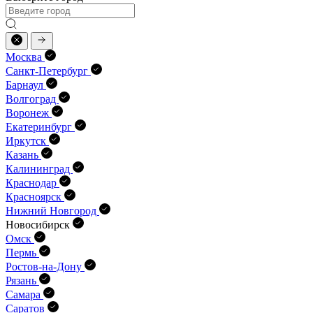
Москва
Санкт-Петербург
Барнаул
Волгоград
Воронеж
Екатеринбург
Иркутск
Казань
Калининград
Краснодар
Красноярск
Нижний Новгород
Новосибирск
Омск
Пермь
Ростов-на-Дону
Рязань
Самара
Саратов