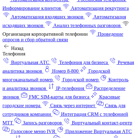
Информирование клиентов
Автоматизация рекрутинга
Автоматизация входящих звонков
Автоматизация
исходящих звонков
Анализ телефонных разговоров
Организация корпоративной телефонии
Проведение
опросов и сбор обратной связи
Назад
Телефония
Виртуальная АТС
Телефония для бизнеса
Речевая
аналитика звонков
Номер 8-800
Городской
многоканальный номер
Городской номер
Контроль
и аналитика звонков
IP-телефония
Распределение
звонков
FMC SIM-карты для бизнеса
Красивые
городские номера
Связь через интернет
Связь для
сотрудников компании
Интеграция CRM с телефонией
МТТ
Запись разговоров
Виртуальный контакт‑центр
Голосовое меню IVR
Приложение Виртуальная АТС