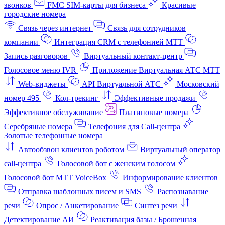
звонков
FMC SIM-карты для бизнеса
Красивые
городские номера
Связь через интернет
Связь для сотрудников
компании
Интеграция CRM с телефонией МТТ
Запись разговоров
Виртуальный контакт‑центр
Голосовое меню IVR
Приложение Виртуальная АТС МТТ
Web-виджеты
API Виртуальной АТС
Московский
номер 495
Кол-трекинг
Эффективные продажи
Эффективное обслуживание
Платиновые номера
Серебряные номера
Телефония для Call-центра
Золотые телефонные номера
Автообзвон клиентов роботом
Виртуальный оператор
call-центра
Голосовой бот с женским голосом
Голосовой бот МТТ VoiceBox
Информирование клиентов
Отправка шаблонных писем и SMS
Распознавание
речи
Опрос / Анкетирование
Синтез речи
Детектирование АИ
Реактивация базы / Брошенная