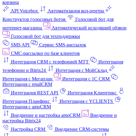
корзина
API Voicebox
Автоматизация кол‑центра
Конструктор голосовых ботов
Голосовой бот для
интернет‑магазина
Автоматический исходящий обзвон
Голосовой бот для техподдержки
SMS API
Сервис SMS-рассылок
СМС-рассылки по базе клиентов
Интеграция CRM с телефонией МТТ
Интеграция
телефонии и Bitrix24
Интеграция с МойСклад
Интеграция с Мегаплан
Интеграция с 1C CRM
Интеграция с retailCRM
Интеграция REST API
Интеграция Клиентикс
Интеграция Планфикс
Интеграция с YCLIENTS
Интеграция с amoCRM
Внедрение и настройка amoCRM
Внедрение и
настройка Bitrix24
Настройка CRM
Внедрение CRM-системы