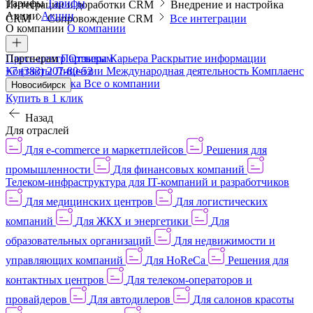
Тарифы
Тарифы
Интеграции и доработки CRM
Внедрение и настройка
Акции
Акции
CRM
Сопровождение CRM
Все интеграции
О компании
О компании
Пресс-центр
Партнерам
Партнерам
Отзывы
Карьера
Раскрытие информации
Контакты
+7 (383) 207-80-52
Лицензии
Международная деятельность
Комплаенс
и деловая этика
Все о компании
Новосибирск
Купить в 1 клик
Назад
Для отраслей
Для e-commerce и маркетплейсов
Решения для
промышленности
Для финансовых компаний
Телеком-инфраструктура для IT-компаний и разработчиков
Для медицинских центров
Для логистических
компаний
Для ЖКХ и энергетики
Для
образовательных организаций
Для недвижимости и
управляющих компаний
Для HoReCa
Решения для
контактных центров
Для телеком-операторов и
провайдеров
Для автодилеров
Для салонов красоты