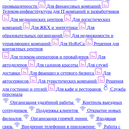
промышленности
Для финансовых компаний
Телеком-инфраструктура для IT-компаний и разработчиков
Для медицинских центров
Для логистических
компаний
Для ЖКХ и энергетики
Для
образовательных организаций
Для недвижимости и
управляющих компаний
Для HoReCa
Решения для
контактных центров
Для телеком-операторов и провайдеров
Для
автодилеров
Для салонов красоты
Для служб
доставки
Для франшиз и сетевого бизнеса
Для
автосервисов
Для туристических компаний
Решения
для гостиниц и отелей
Для кафе и ресторанов
Служба
персонала
Организация удалённой работы
Контроль выездных
сотрудников
Поддержка клиентов
Открытие новых
филиалов
Организация горячей линии
Входящая
связь
Внедрение телефонии в приложение
Работа с