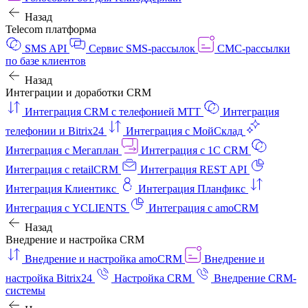
Назад
Telecom платформа
SMS API
Сервис SMS-рассылок
СМС-рассылки
по базе клиентов
Назад
Интеграции и доработки CRM
Интеграция CRM с телефонией МТТ
Интеграция
телефонии и Bitrix24
Интеграция с МойСклад
Интеграция с Мегаплан
Интеграция с 1C CRM
Интеграция с retailCRM
Интеграция REST API
Интеграция Клиентикс
Интеграция Планфикс
Интеграция с YCLIENTS
Интеграция с amoCRM
Назад
Внедрение и настройка CRM
Внедрение и настройка amoCRM
Внедрение и
настройка Bitrix24
Настройка CRM
Внедрение CRM-
системы