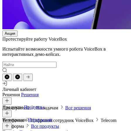
Акция
Протестируйте работу VoiceBox
Испытайте возможности умного робота VoiceBox в
интерактивных демо-кейсах.
Личный кабинет
Решения
Решения
Продукты
Продукты
Для отраслей
По задачам
Все решения
Интеграции
Интеграции
Телефония
Цифровой сотрудник VoiceBox
Telecom
платформа
Все продукты