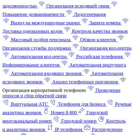
задолженностью
Организация исходящей связи
Повышение дозваниваемости
Лидогенерация
Выход на международные рынки
Защита номера
Доставка одноразовых кодов
Контроль качества звонков
Массовый подбор персонала
Обзвон клиентов
Организация службы поддержки
Организация кол-центра
Автоматизация кол-центра
Российская телефония
Информирование клиентов
Автоматизация рекрутинга
Автоматизация входящих звонков
Автоматизация
исходящих звонков
Анализ телефонных разговоров
Организация корпоративной телефонии
Проведение
опросов и сбор обратной связи
Виртуальная АТС
Телефония для бизнеса
Речевая
аналитика звонков
Номер 8-800
Городской
многоканальный номер
Городской номер
Контроль
и аналитика звонков
IP-телефония
Распределение