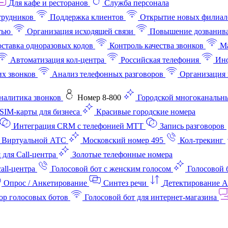
Для кафе и ресторанов
Служба персонала
трудников
Поддержка клиентов
Открытие новых филиал
тью
Организация исходящей связи
Повышение дозванив
ставка одноразовых кодов
Контроль качества звонков
Ма
Автоматизация кол-центра
Российская телефония
Инф
х звонков
Анализ телефонных разговоров
Организация 
аналитика звонков
Номер 8-800
Городской многоканальн
SIM-карты для бизнеса
Красивые городские номера
Интеграция CRM с телефонией МТТ
Запись разговоров
 Виртуальной АТС
Московский номер 495
Кол-трекинг
 для Call-центра
Золотые телефонные номера
all-центра
Голосовой бот с женским голосом
Голосовой 
Опрос / Анкетирование
Синтез речи
Детектирование 
ор голосовых ботов
Голосовой бот для интернет‑магазина