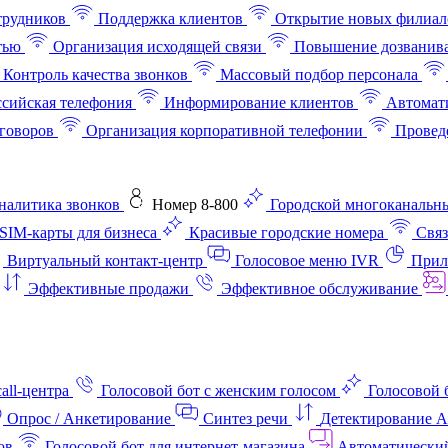
трудников
Поддержка клиентов
Открытие новых филиал
тью
Организация исходящей связи
Повышение дозванив
Контроль качества звонков
Массовый подбор персонала
ссийская телефония
Информирование клиентов
Автомат
говоров
Организация корпоративной телефонии
Проведе
аналитика звонков
Номер 8-800
Городской многоканальн
SIM-карты для бизнеса
Красивые городские номера
Связ
Виртуальный контакт‑центр
Голосовое меню IVR
Прил
Эффективные продажи
Эффективное обслуживание
all-центра
Голосовой бот с женским голосом
Голосовой 
Опрос / Анкетирование
Синтез речи
Детектирование 
ов
Голосовой бот для интернет‑магазина
Автоматически