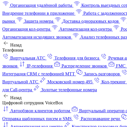
Организация удалённой работы
Контроль выездных со
Внедрение телефонии в приложение
Работа с задолженнос
рынки
Защита номера
Доставка одноразовых кодов
Организация кол-центра
Автоматизация кол-центра
Ро
Автоматизация исходящих звонков
Анализ телефонных раз
Назад
Телефония
Виртуальная АТС
Телефония для бизнеса
Речевая 
звонков
IP-телефония
Распределение звонков
FMC 
Интеграция CRM с телефонией МТТ
Запись разговоров
Виртуальной АТС
Московский номер 495
Кол-трекинг
для Call-центра
Золотые телефонные номера
Назад
Цифровой сотрудник VoiceBox
Автообзвон клиентов роботом
Виртуальный оператор c
Отправка шаблонных писем и SMS
Распознавание речи
Автоматизация кол‑центра
Конструктор голосовых бот