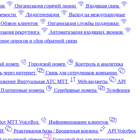
ов
Организация горячей линии
Входящая связь
аемости
Лидогенерация
Выход на международные
Обзвон клиентов
Организация службы поддержки
изация рекрутинга
Автоматизация входящих звонков
ние опросов и сбор обратной связи
ый номер
Городской номер
Контроль и аналитика
ь через интернет
Связь для сотрудников компании
ожение Виртуальная АТС МТТ
Web-виджеты
API
Платиновые номера
Серебряные номера
Телефония
бот МТТ VoiceBox
Информирование клиентов
АИ
Реактивация базы / Брошенная корзина
API Voicebox
й исходящий обзвон
Голосовой бот для техподдержки