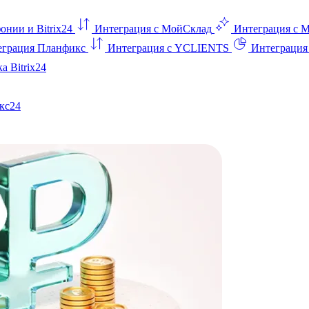
онии и Bitrix24
Интеграция с МойСклад
Интеграция с 
еграция Планфикс
Интеграция с YCLIENTS
Интеграци
а Bitrix24
кс24