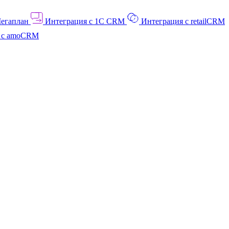
Мегаплан
Интеграция с 1C CRM
Интеграция с retailCRM
я с amoCRM