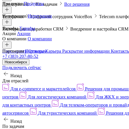
Продукты
Продукты
Для отраслей
По задачам
Все решения
Интеграции
Интеграции
Телефония
Цифровой сотрудник VoiceBox
Telecom платф
Тарифы
Тарифы
Интеграции и доработки CRM
Внедрение и настройка CR
Акции
Акции
О компании
О компании
Пресс-центр
Партнерам
Партнерам
Отзывы
Карьера
Раскрытие информации
Контакт
+7 (383) 207-80-52
Новосибирск
Подключить сейчас
Назад
Для отраслей
Для e-commerce и маркетплейсов
Решения для промыш
центров
Для логистических компаний
Для ЖКХ и энер
для контактных центров
Для телеком-операторов и провай
автосервисов
Для туристических компаний
Решения дл
Назад
По задачам