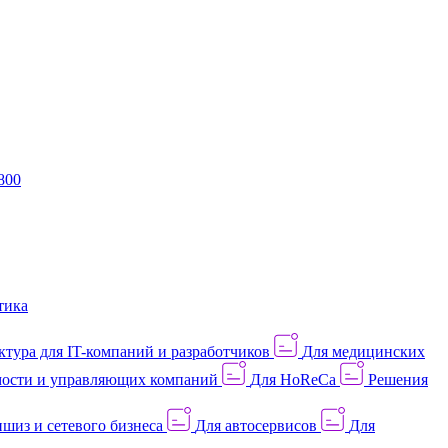
800
тика
тура для IT-компаний и разработчиков
Для медицинских
ости и управляющих компаний
Для HoReCa
Решения
шиз и сетевого бизнеса
Для автосервисов
Для