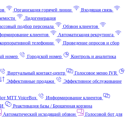
ов
Организация горячей линии
Входящая связь
аемости
Лидогенерация
ссовый подбор персонала
Обзвон клиентов
ормирование клиентов
Автоматизация рекрутинга
корпоративной телефонии
Проведение опросов и сбор
ый номер
Городской номер
Контроль и аналитика
Виртуальный контакт‑центр
Голосовое меню IVR
Эффективные продажи
Эффективное обслуживание
бот МТТ VoiceBox
Информирование клиентов
АИ
Реактивация базы / Брошенная корзина
Автоматический исходящий обзвон
Голосовой бот для