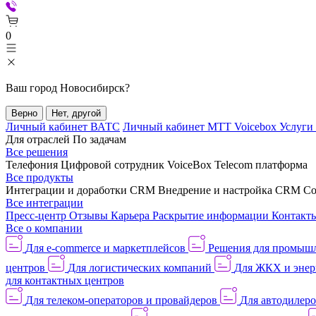
0
Ваш город
Новосибирск
?
Верно
Нет, другой
Личный кабинет ВАТС
Личный кабинет МТТ Voicebox
Услуги
Для отраслей
По задачам
Все решения
Телефония
Цифровой сотрудник VoiceBox
Telecom платформа
Все продукты
Интеграции и доработки CRM
Внедрение и настройка CRM
Со
Все интеграции
Пресс-центр
Отзывы
Карьера
Раскрытие информации
Контакт
Все о компании
Для e-commerce и маркетплейсов
Решения для промыш
центров
Для логистических компаний
Для ЖКХ и энер
для контактных центров
Для телеком-операторов и провайдеров
Для автодилер