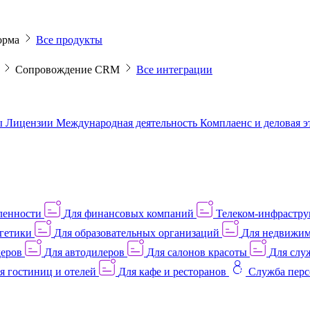
орма
Все продукты
M
Сопровождение CRM
Все интеграции
ы
Лицензии
Международная деятельность
Комплаенс и деловая 
ленности
Для финансовых компаний
Телеком-инфраструк
гетики
Для образовательных организаций
Для недвижим
деров
Для автодилеров
Для салонов красоты
Для слу
я гостиниц и отелей
Для кафе и ресторанов
Служба перс