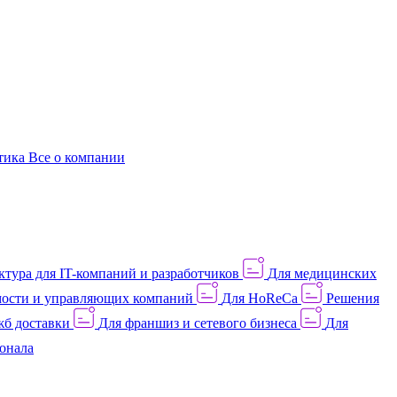
этика
Все о компании
тура для IT-компаний и разработчиков
Для медицинских
ости и управляющих компаний
Для HoReCa
Решения
жб доставки
Для франшиз и сетевого бизнеса
Для
онала