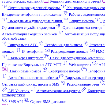
туристических компаний
Решения для гостиниц и отелей
Организация удалённой работы
Контроль выездных со
Внедрение телефонии в приложение
Работа с задолженнос
Выход на международные рынки
Защита номера
До
Организация службы поддержки
Организация кол-центра
Автоматизация входящих звонков
Автоматизация исходящи
обратной связи
Виртуальная АТС
Телефония для бизнеса
Речевая 
звонков
IP-телефония
Распределение звонков
FMC 
Связь через интернет
Связь для сотрудников компании
Приложение Виртуальная АТС МТТ
Web-виджеты
API
Платиновые номера
Серебряные номера
Телефония
Автообзвон клиентов роботом
Виртуальный оператор c
Отправка шаблонных писем и SMS
Распознавание речи
API Voicebox
Автоматизация кол‑центра
Конструкт
техподдержки
SMS API
Сервис SMS-рассылок