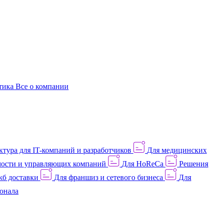
этика
Все о компании
тура для IT-компаний и разработчиков
Для медицинских
ости и управляющих компаний
Для HoReCa
Решения
жб доставки
Для франшиз и сетевого бизнеса
Для
онала