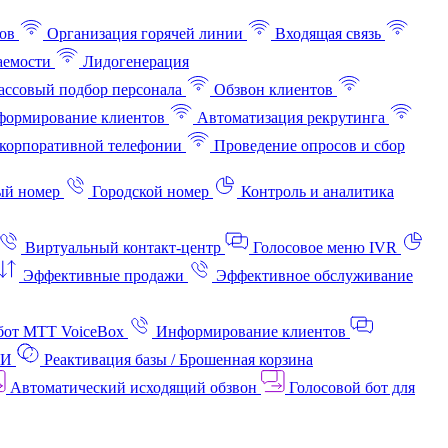
ов
Организация горячей линии
Входящая связь
аемости
Лидогенерация
ссовый подбор персонала
Обзвон клиентов
ормирование клиентов
Автоматизация рекрутинга
корпоративной телефонии
Проведение опросов и сбор
ый номер
Городской номер
Контроль и аналитика
Виртуальный контакт‑центр
Голосовое меню IVR
Эффективные продажи
Эффективное обслуживание
бот МТТ VoiceBox
Информирование клиентов
АИ
Реактивация базы / Брошенная корзина
Автоматический исходящий обзвон
Голосовой бот для