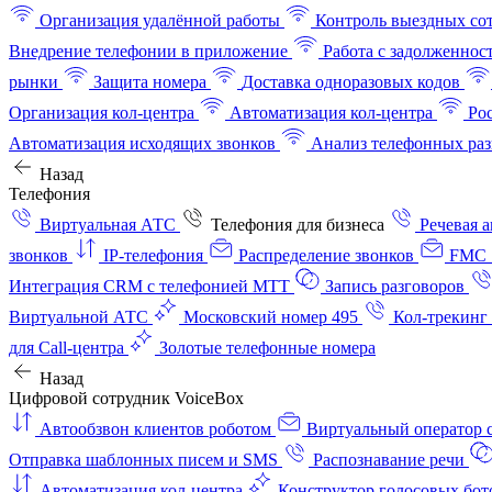
Организация удалённой работы
Контроль выездных со
Внедрение телефонии в приложение
Работа с задолженнос
рынки
Защита номера
Доставка одноразовых кодов
Организация кол-центра
Автоматизация кол-центра
Ро
Автоматизация исходящих звонков
Анализ телефонных раз
Назад
Телефония
Виртуальная АТС
Телефония для бизнеса
Речевая 
звонков
IP-телефония
Распределение звонков
FMC 
Интеграция CRM с телефонией МТТ
Запись разговоров
Виртуальной АТС
Московский номер 495
Кол-трекинг
для Call-центра
Золотые телефонные номера
Назад
Цифровой сотрудник VoiceBox
Автообзвон клиентов роботом
Виртуальный оператор c
Отправка шаблонных писем и SMS
Распознавание речи
Автоматизация кол‑центра
Конструктор голосовых бот