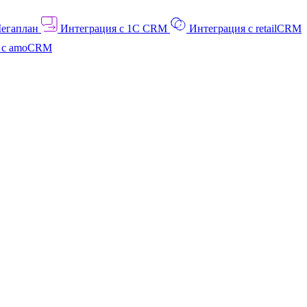
Мегаплан
Интеграция с 1C CRM
Интеграция с retailCRM
я с amoCRM