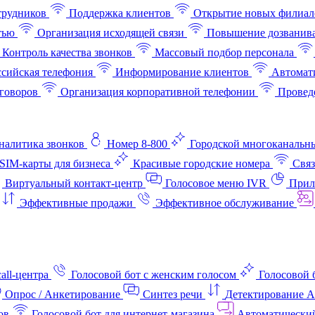
трудников
Поддержка клиентов
Открытие новых филиал
тью
Организация исходящей связи
Повышение дозванив
Контроль качества звонков
Массовый подбор персонала
ссийская телефония
Информирование клиентов
Автомат
говоров
Организация корпоративной телефонии
Проведе
аналитика звонков
Номер 8-800
Городской многоканальн
SIM-карты для бизнеса
Красивые городские номера
Связ
Виртуальный контакт‑центр
Голосовое меню IVR
Прил
Эффективные продажи
Эффективное обслуживание
all-центра
Голосовой бот с женским голосом
Голосовой 
Опрос / Анкетирование
Синтез речи
Детектирование 
ов
Голосовой бот для интернет‑магазина
Автоматически