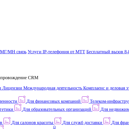
 МГ/МН связь
Услуги IP-телефония от МТТ
Бесплатный вызов 8-
провождение CRM
ы
Лицензии
Международная деятельность
Комплаенс и деловая э
ленности
Для финансовых компаний
Телеком-инфраструк
гетики
Для образовательных организаций
Для недвижим
ов
Для салонов красоты
Для служб доставки
Для фран