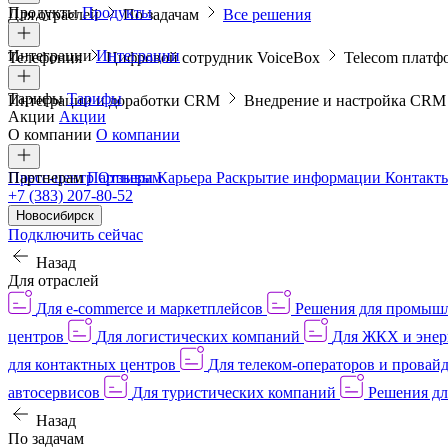
Продукты
Продукты
Для отраслей
По задачам
Все решения
Интеграции
Интеграции
Телефония
Цифровой сотрудник VoiceBox
Telecom платф
Тарифы
Тарифы
Интеграции и доработки CRM
Внедрение и настройка CR
Акции
Акции
О компании
О компании
Пресс-центр
Партнерам
Партнерам
Отзывы
Карьера
Раскрытие информации
Контакт
+7 (383) 207-80-52
Новосибирск
Подключить сейчас
Назад
Для отраслей
Для e-commerce и маркетплейсов
Решения для промыш
центров
Для логистических компаний
Для ЖКХ и энер
для контактных центров
Для телеком-операторов и провай
автосервисов
Для туристических компаний
Решения дл
Назад
По задачам