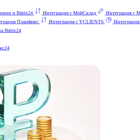
онии и Bitrix24
Интеграция с МойСклад
Интеграция с 
еграция Планфикс
Интеграция с YCLIENTS
Интеграци
а Bitrix24
кс24