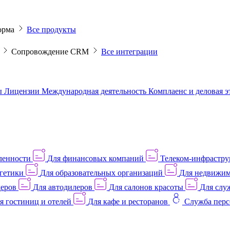
орма
Все продукты
M
Сопровождение CRM
Все интеграции
ы
Лицензии
Международная деятельность
Комплаенс и деловая 
ленности
Для финансовых компаний
Телеком-инфраструк
гетики
Для образовательных организаций
Для недвижим
деров
Для автодилеров
Для салонов красоты
Для слу
я гостиниц и отелей
Для кафе и ресторанов
Служба перс