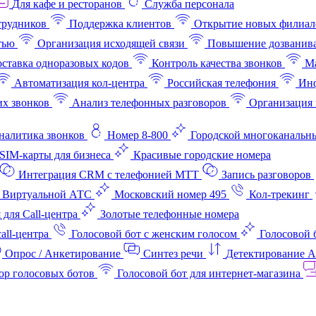
Для кафе и ресторанов
Служба персонала
трудников
Поддержка клиентов
Открытие новых филиал
тью
Организация исходящей связи
Повышение дозванив
ставка одноразовых кодов
Контроль качества звонков
Ма
Автоматизация кол-центра
Российская телефония
Инф
х звонков
Анализ телефонных разговоров
Организация 
аналитика звонков
Номер 8-800
Городской многоканальн
SIM-карты для бизнеса
Красивые городские номера
Интеграция CRM с телефонией МТТ
Запись разговоров
 Виртуальной АТС
Московский номер 495
Кол-трекинг
 для Call-центра
Золотые телефонные номера
all-центра
Голосовой бот с женским голосом
Голосовой 
Опрос / Анкетирование
Синтез речи
Детектирование 
ор голосовых ботов
Голосовой бот для интернет‑магазина