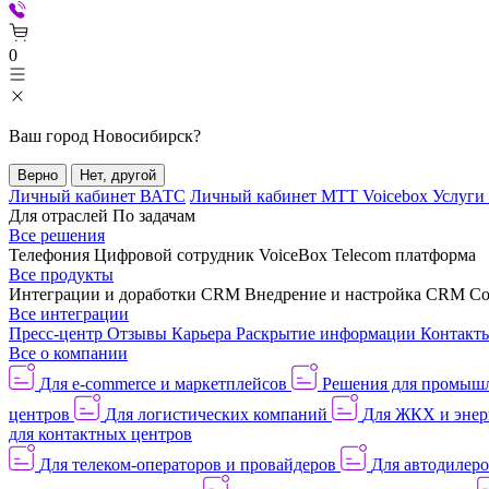
0
Ваш город
Новосибирск
?
Верно
Нет, другой
Личный кабинет ВАТС
Личный кабинет МТТ Voicebox
Услуги
Для отраслей
По задачам
Все решения
Телефония
Цифровой сотрудник VoiceBox
Telecom платформа
Все продукты
Интеграции и доработки CRM
Внедрение и настройка CRM
Со
Все интеграции
Пресс-центр
Отзывы
Карьера
Раскрытие информации
Контакт
Все о компании
Для e-commerce и маркетплейсов
Решения для промыш
центров
Для логистических компаний
Для ЖКХ и энер
для контактных центров
Для телеком-операторов и провайдеров
Для автодилер