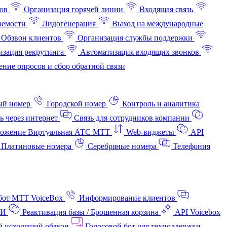
ов
Организация горячей линии
Входящая связь
аемости
Лидогенерация
Выход на международные
Обзвон клиентов
Организация службы поддержки
изация рекрутинга
Автоматизация входящих звонков
ние опросов и сбор обратной связи
ый номер
Городской номер
Контроль и аналитика
ь через интернет
Связь для сотрудников компании
ожение Виртуальная АТС МТТ
Web-виджеты
API
Платиновые номера
Серебряные номера
Телефония
бот МТТ VoiceBox
Информирование клиентов
АИ
Реактивация базы / Брошенная корзина
API Voicebox
й исходящий обзвон
Голосовой бот для техподдержки