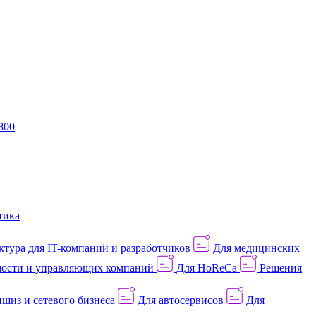
800
тика
тура для IT-компаний и разработчиков
Для медицинских
ости и управляющих компаний
Для HoReCa
Решения
шиз и сетевого бизнеса
Для автосервисов
Для