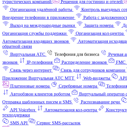
туристических компаний
Решения для гостиниц и отелей
Организация удалённой работы
Контроль выездных со
Внедрение телефонии в приложение
Работа с задолженнос
Выход на международные рынки
Защита номера
До
Организация службы поддержки
Организация кол-центра
Автоматизация входящих звонков
Автоматизация исходящи
обратной связи
Виртуальная АТС
Телефония для бизнеса
Речевая 
звонков
IP-телефония
Распределение звонков
FMC 
Связь через интернет
Связь для сотрудников компании
Приложение Виртуальная АТС МТТ
Web-виджеты
API
Платиновые номера
Серебряные номера
Телефония
Автообзвон клиентов роботом
Виртуальный оператор c
Отправка шаблонных писем и SMS
Распознавание речи
API Voicebox
Автоматизация кол‑центра
Конструкт
техподдержки
SMS API
Сервис SMS-рассылок