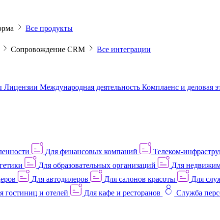
орма
Все продукты
M
Сопровождение CRM
Все интеграции
ы
Лицензии
Международная деятельность
Комплаенс и деловая 
ленности
Для финансовых компаний
Телеком-инфраструк
гетики
Для образовательных организаций
Для недвижим
деров
Для автодилеров
Для салонов красоты
Для слу
я гостиниц и отелей
Для кафе и ресторанов
Служба перс