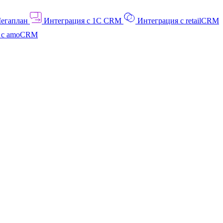
Мегаплан
Интеграция с 1C CRM
Интеграция с retailCRM
я с amoCRM