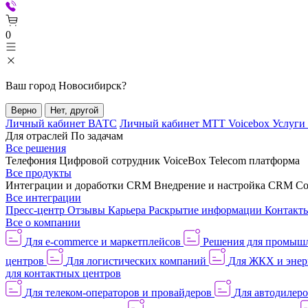
0
Ваш город
Новосибирск
?
Верно
Нет, другой
Личный кабинет ВАТС
Личный кабинет МТТ Voicebox
Услуги
Для отраслей
По задачам
Все решения
Телефония
Цифровой сотрудник VoiceBox
Telecom платформа
Все продукты
Интеграции и доработки CRM
Внедрение и настройка CRM
Со
Все интеграции
Пресс-центр
Отзывы
Карьера
Раскрытие информации
Контакт
Все о компании
Для e-commerce и маркетплейсов
Решения для промыш
центров
Для логистических компаний
Для ЖКХ и энер
для контактных центров
Для телеком-операторов и провайдеров
Для автодилер