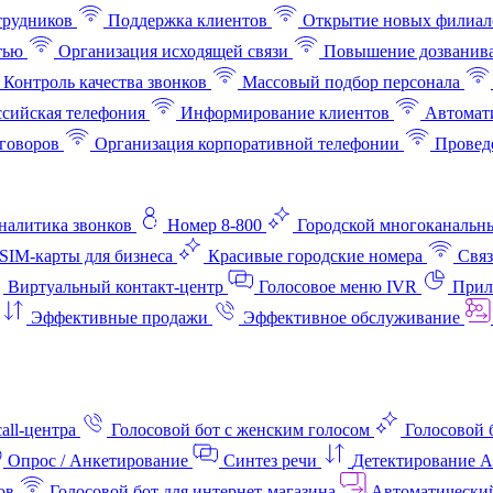
трудников
Поддержка клиентов
Открытие новых филиал
тью
Организация исходящей связи
Повышение дозванив
Контроль качества звонков
Массовый подбор персонала
ссийская телефония
Информирование клиентов
Автомат
говоров
Организация корпоративной телефонии
Проведе
аналитика звонков
Номер 8-800
Городской многоканальн
SIM-карты для бизнеса
Красивые городские номера
Связ
Виртуальный контакт‑центр
Голосовое меню IVR
Прил
Эффективные продажи
Эффективное обслуживание
all-центра
Голосовой бот с женским голосом
Голосовой 
Опрос / Анкетирование
Синтез речи
Детектирование 
ов
Голосовой бот для интернет‑магазина
Автоматически