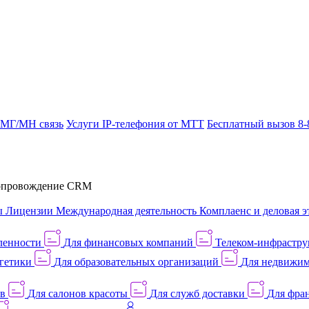
 МГ/МН связь
Услуги IP-телефония от МТТ
Бесплатный вызов 8-
провождение CRM
ы
Лицензии
Международная деятельность
Комплаенс и деловая э
ленности
Для финансовых компаний
Телеком-инфраструк
гетики
Для образовательных организаций
Для недвижим
ов
Для салонов красоты
Для служб доставки
Для фран