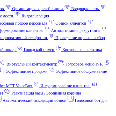
ов
Организация горячей линии
Входящая связь
аемости
Лидогенерация
ссовый подбор персонала
Обзвон клиентов
ормирование клиентов
Автоматизация рекрутинга
корпоративной телефонии
Проведение опросов и сбор
ый номер
Городской номер
Контроль и аналитика
Виртуальный контакт‑центр
Голосовое меню IVR
Эффективные продажи
Эффективное обслуживание
бот МТТ VoiceBox
Информирование клиентов
АИ
Реактивация базы / Брошенная корзина
Автоматический исходящий обзвон
Голосовой бот для