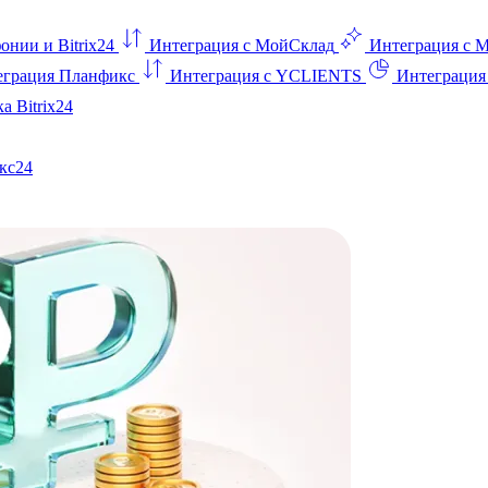
онии и Bitrix24
Интеграция с МойСклад
Интеграция с 
еграция Планфикс
Интеграция с YCLIENTS
Интеграци
а Bitrix24
кс24