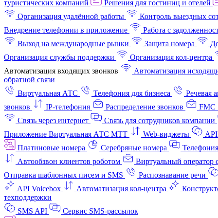
туристических компаний
Решения для гостиниц и отелей
Организация удалённой работы
Контроль выездных со
Внедрение телефонии в приложение
Работа с задолженнос
Выход на международные рынки
Защита номера
До
Организация службы поддержки
Организация кол-центра
Автоматизация входящих звонков
Автоматизация исходящи
обратной связи
Виртуальная АТС
Телефония для бизнеса
Речевая 
звонков
IP-телефония
Распределение звонков
FMC 
Связь через интернет
Связь для сотрудников компании
Приложение Виртуальная АТС МТТ
Web-виджеты
API
Платиновые номера
Серебряные номера
Телефония
Автообзвон клиентов роботом
Виртуальный оператор c
Отправка шаблонных писем и SMS
Распознавание речи
API Voicebox
Автоматизация кол‑центра
Конструкт
техподдержки
SMS API
Сервис SMS-рассылок