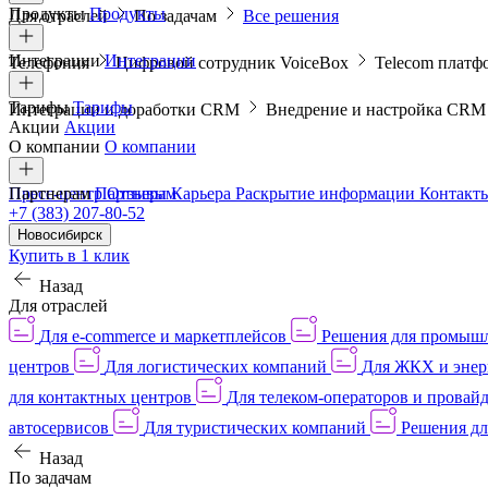
Продукты
Продукты
Для отраслей
По задачам
Все решения
Интеграции
Интеграции
Телефония
Цифровой сотрудник VoiceBox
Telecom платф
Тарифы
Тарифы
Интеграции и доработки CRM
Внедрение и настройка CR
Акции
Акции
О компании
О компании
Пресс-центр
Партнерам
Партнерам
Отзывы
Карьера
Раскрытие информации
Контакт
+7 (383) 207-80-52
Новосибирск
Купить в 1 клик
Назад
Для отраслей
Для e-commerce и маркетплейсов
Решения для промыш
центров
Для логистических компаний
Для ЖКХ и энер
для контактных центров
Для телеком-операторов и провай
автосервисов
Для туристических компаний
Решения дл
Назад
По задачам