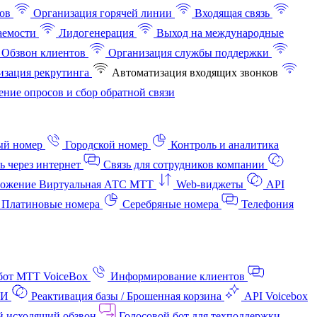
ов
Организация горячей линии
Входящая связь
аемости
Лидогенерация
Выход на международные
Обзвон клиентов
Организация службы поддержки
изация рекрутинга
Автоматизация входящих звонков
ние опросов и сбор обратной связи
ый номер
Городской номер
Контроль и аналитика
ь через интернет
Связь для сотрудников компании
ожение Виртуальная АТС МТТ
Web-виджеты
API
Платиновые номера
Серебряные номера
Телефония
бот МТТ VoiceBox
Информирование клиентов
АИ
Реактивация базы / Брошенная корзина
API Voicebox
й исходящий обзвон
Голосовой бот для техподдержки