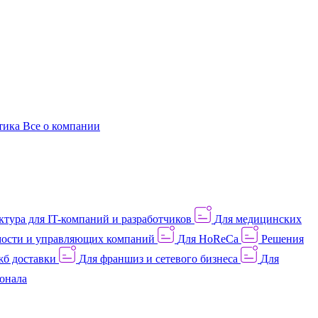
этика
Все о компании
тура для IT-компаний и разработчиков
Для медицинских
ости и управляющих компаний
Для HoReCa
Решения
жб доставки
Для франшиз и сетевого бизнеса
Для
онала