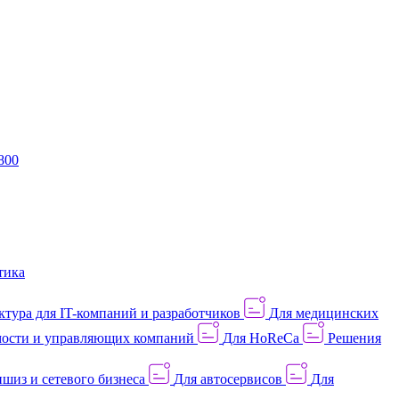
800
тика
тура для IT-компаний и разработчиков
Для медицинских
ости и управляющих компаний
Для HoReCa
Решения
шиз и сетевого бизнеса
Для автосервисов
Для