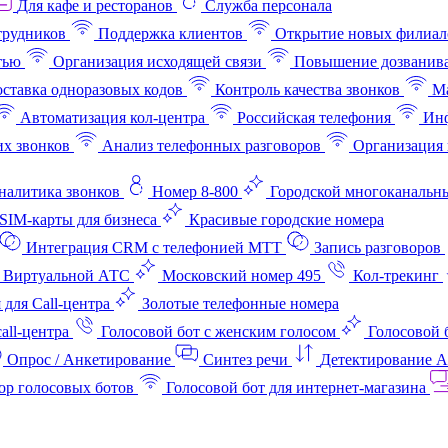
Для кафе и ресторанов
Служба персонала
трудников
Поддержка клиентов
Открытие новых филиал
тью
Организация исходящей связи
Повышение дозванив
ставка одноразовых кодов
Контроль качества звонков
Ма
Автоматизация кол-центра
Российская телефония
Инф
х звонков
Анализ телефонных разговоров
Организация 
аналитика звонков
Номер 8-800
Городской многоканальн
SIM-карты для бизнеса
Красивые городские номера
Интеграция CRM с телефонией МТТ
Запись разговоров
 Виртуальной АТС
Московский номер 495
Кол-трекинг
 для Call-центра
Золотые телефонные номера
all-центра
Голосовой бот с женским голосом
Голосовой 
Опрос / Анкетирование
Синтез речи
Детектирование 
ор голосовых ботов
Голосовой бот для интернет‑магазина