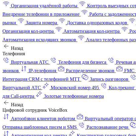
Организация удалённой работы
Контроль выездных со
Внедрение телефонии в приложение
Работа с задолженнос
рынки
Защита номера
Доставка одноразовых кодов
Организация кол-центра
Автоматизация кол-центра
Ро
Автоматизация исходящих звонков
Анализ телефонных раз
Назад
Телефония
Виртуальная АТС
Телефония для бизнеса
Речевая 
звонков
IP-телефония
Распределение звонков
FMC 
Интеграция CRM с телефонией МТТ
Запись разговоров
Виртуальной АТС
Московский номер 495
Кол-трекинг
для Call-центра
Золотые телефонные номера
Назад
Цифровой сотрудник VoiceBox
Автообзвон клиентов роботом
Виртуальный оператор c
Отправка шаблонных писем и SMS
Распознавание речи
Автоматизация кол‑центра
Конструктор голосовых бот