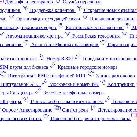
Для кафе и ресторанов
Служба персонала
трудников
Поддержка клиентов
Открытие новых филиал
тью
Организация исходящей связи
Повышение дозванив
ставка одноразовых кодов
Контроль качества звонков
Ма
Автоматизация кол-центра
Российская телефония
Инф
х звонков
Анализ телефонных разговоров
Организация 
аналитика звонков
Номер 8-800
Городской многоканальн
SIM-карты для бизнеса
Красивые городские номера
Интеграция CRM с телефонией МТТ
Запись разговоров
 Виртуальной АТС
Московский номер 495
Кол-трекинг
 для Call-центра
Золотые телефонные номера
all-центра
Голосовой бот с женским голосом
Голосовой 
Опрос / Анкетирование
Синтез речи
Детектирование 
ор голосовых ботов
Голосовой бот для интернет‑магазина