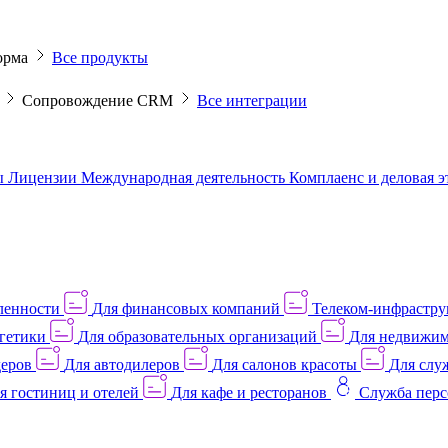
орма
Все продукты
M
Сопровождение CRM
Все интеграции
ы
Лицензии
Международная деятельность
Комплаенс и деловая 
ленности
Для финансовых компаний
Телеком-инфраструк
гетики
Для образовательных организаций
Для недвижим
деров
Для автодилеров
Для салонов красоты
Для слу
я гостиниц и отелей
Для кафе и ресторанов
Служба перс