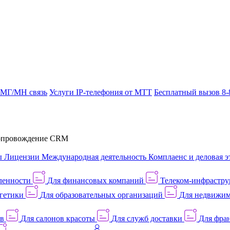
 МГ/МН связь
Услуги IP-телефония от МТТ
Бесплатный вызов 8-
провождение CRM
ы
Лицензии
Международная деятельность
Комплаенс и деловая э
ленности
Для финансовых компаний
Телеком-инфраструк
гетики
Для образовательных организаций
Для недвижим
ов
Для салонов красоты
Для служб доставки
Для фран