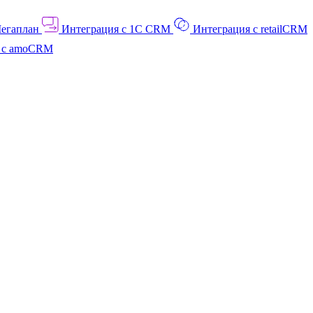
Мегаплан
Интеграция с 1C CRM
Интеграция с retailCRM
я с amoCRM