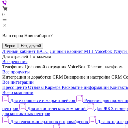
0
Ваш город
Новосибирск
?
Верно
Нет, другой
Личный кабинет ВАТС
Личный кабинет МТТ Voicebox
Услуги
Для отраслей
По задачам
Все решения
Телефония
Цифровой сотрудник VoiceBox
Telecom платформа
Все продукты
Интеграции и доработки CRM
Внедрение и настройка CRM
Со
Все интеграции
Пресс-центр
Отзывы
Карьера
Раскрытие информации
Контакт
Все о компании
Для e-commerce и маркетплейсов
Решения для промыш
центров
Для логистических компаний
Для ЖКХ и энер
для контактных центров
Для телеком-операторов и провайдеров
Для автодилер