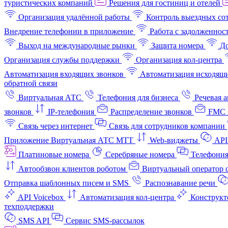
туристических компаний
Решения для гостиниц и отелей
Организация удалённой работы
Контроль выездных со
Внедрение телефонии в приложение
Работа с задолженнос
Выход на международные рынки
Защита номера
До
Организация службы поддержки
Организация кол-центра
Автоматизация входящих звонков
Автоматизация исходящи
обратной связи
Виртуальная АТС
Телефония для бизнеса
Речевая 
звонков
IP-телефония
Распределение звонков
FMC 
Связь через интернет
Связь для сотрудников компании
Приложение Виртуальная АТС МТТ
Web-виджеты
API
Платиновые номера
Серебряные номера
Телефония
Автообзвон клиентов роботом
Виртуальный оператор c
Отправка шаблонных писем и SMS
Распознавание речи
API Voicebox
Автоматизация кол‑центра
Конструкт
техподдержки
SMS API
Сервис SMS-рассылок