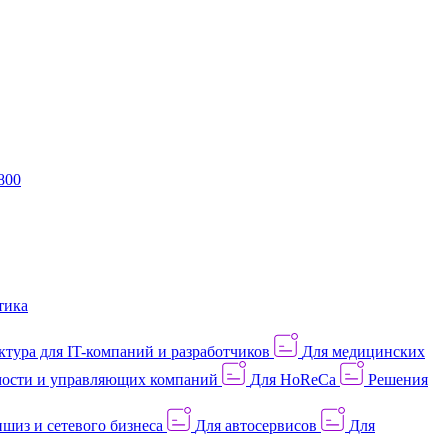
800
тика
тура для IT-компаний и разработчиков
Для медицинских
ости и управляющих компаний
Для HoReCa
Решения
шиз и сетевого бизнеса
Для автосервисов
Для