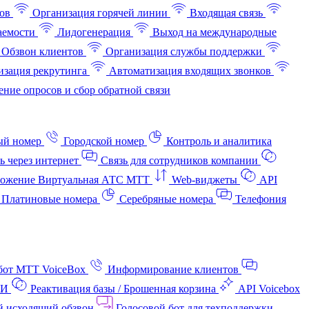
ов
Организация горячей линии
Входящая связь
аемости
Лидогенерация
Выход на международные
Обзвон клиентов
Организация службы поддержки
изация рекрутинга
Автоматизация входящих звонков
ние опросов и сбор обратной связи
ый номер
Городской номер
Контроль и аналитика
ь через интернет
Связь для сотрудников компании
ожение Виртуальная АТС МТТ
Web-виджеты
API
Платиновые номера
Серебряные номера
Телефония
бот МТТ VoiceBox
Информирование клиентов
АИ
Реактивация базы / Брошенная корзина
API Voicebox
й исходящий обзвон
Голосовой бот для техподдержки