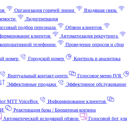
ов
Организация горячей линии
Входящая связь
аемости
Лидогенерация
ссовый подбор персонала
Обзвон клиентов
ормирование клиентов
Автоматизация рекрутинга
корпоративной телефонии
Проведение опросов и сбор
ый номер
Городской номер
Контроль и аналитика
Виртуальный контакт‑центр
Голосовое меню IVR
Эффективные продажи
Эффективное обслуживание
бот МТТ VoiceBox
Информирование клиентов
АИ
Реактивация базы / Брошенная корзина
Автоматический исходящий обзвон
Голосовой бот для