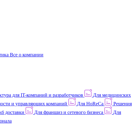
этика
Все о компании
тура для IT-компаний и разработчиков
Для медицинских
ости и управляющих компаний
Для HoReCa
Решения
жб доставки
Для франшиз и сетевого бизнеса
Для
онала