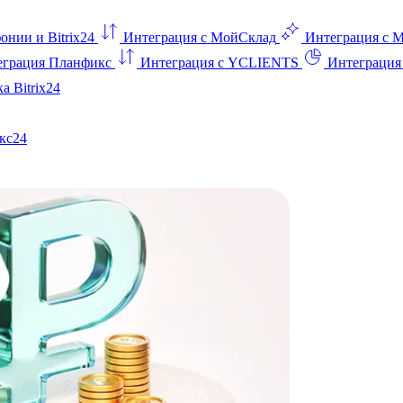
онии и Bitrix24
Интеграция с МойСклад
Интеграция с 
еграция Планфикс
Интеграция с YCLIENTS
Интеграци
а Bitrix24
кс24