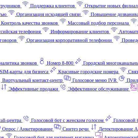
трудников
Поддержка клиентов
Открытие новых филиал
тью
Организация исходящей связи
Повышение дозванив
Контроль качества звонков
Массовый подбор персонала
ссийская телефония
Информирование клиентов
Автомат
говоров
Организация корпоративной телефонии
Проведе
аналитика звонков
Номер 8-800
Городской многоканальн
SIM-карты для бизнеса
Красивые городские номера
Связ
Виртуальный контакт‑центр
Голосовое меню IVR
Прил
Эффективные продажи
Эффективное обслуживание
all-центра
Голосовой бот с женским голосом
Голосовой 
Опрос / Анкетирование
Синтез речи
Детектирование 
ов
Голосовой бот для интернет‑магазина
Автоматически