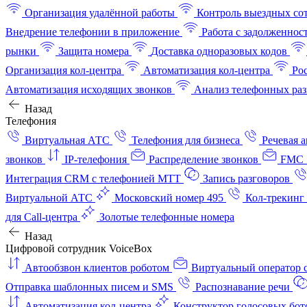
Организация удалённой работы
Контроль выездных со
Внедрение телефонии в приложение
Работа с задолженнос
рынки
Защита номера
Доставка одноразовых кодов
Организация кол-центра
Автоматизация кол-центра
Ро
Автоматизация исходящих звонков
Анализ телефонных раз
Назад
Телефония
Виртуальная АТС
Телефония для бизнеса
Речевая 
звонков
IP-телефония
Распределение звонков
FMC 
Интеграция CRM с телефонией МТТ
Запись разговоров
Виртуальной АТС
Московский номер 495
Кол-трекинг
для Call-центра
Золотые телефонные номера
Назад
Цифровой сотрудник VoiceBox
Автообзвон клиентов роботом
Виртуальный оператор c
Отправка шаблонных писем и SMS
Распознавание речи
Автоматизация кол‑центра
Конструктор голосовых бот