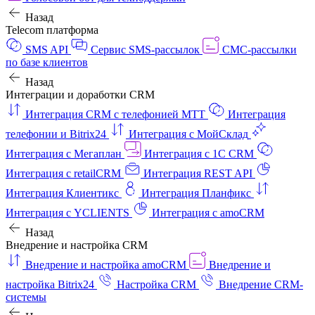
Назад
Telecom платформа
SMS API
Сервис SMS-рассылок
СМС-рассылки
по базе клиентов
Назад
Интеграции и доработки CRM
Интеграция CRM с телефонией МТТ
Интеграция
телефонии и Bitrix24
Интеграция с МойСклад
Интеграция с Мегаплан
Интеграция с 1C CRM
Интеграция с retailCRM
Интеграция REST API
Интеграция Клиентикс
Интеграция Планфикс
Интеграция с YCLIENTS
Интеграция с amoCRM
Назад
Внедрение и настройка CRM
Внедрение и настройка amoCRM
Внедрение и
настройка Bitrix24
Настройка CRM
Внедрение CRM-
системы