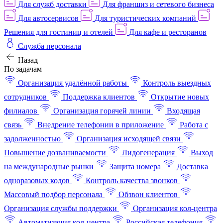
Для служб доставки
Для франшиз и сетевого бизнеса
Для автосервисов
Для туристических компаний
Решения для гостиниц и отелей
Для кафе и ресторанов
Служба персонала
Назад
По задачам
Организация удалённой работы
Контроль выездных
сотрудников
Поддержка клиентов
Открытие новых
филиалов
Организация горячей линии
Входящая
связь
Внедрение телефонии в приложение
Работа с
задолженностью
Организация исходящей связи
Повышение дозваниваемости
Лидогенерация
Выход
на международные рынки
Защита номера
Доставка
одноразовых кодов
Контроль качества звонков
Массовый подбор персонала
Обзвон клиентов
Организация службы поддержки
Организация кол-центра
Автоматизация кол-центра
Российская телефония