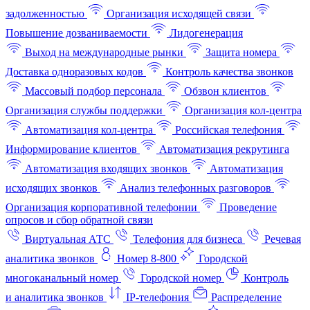
задолженностью
Организация исходящей связи
Повышение дозваниваемости
Лидогенерация
Выход на международные рынки
Защита номера
Доставка одноразовых кодов
Контроль качества звонков
Массовый подбор персонала
Обзвон клиентов
Организация службы поддержки
Организация кол-центра
Автоматизация кол-центра
Российская телефония
Информирование клиентов
Автоматизация рекрутинга
Автоматизация входящих звонков
Автоматизация
исходящих звонков
Анализ телефонных разговоров
Организация корпоративной телефонии
Проведение
опросов и сбор обратной связи
Виртуальная АТС
Телефония для бизнеса
Речевая
аналитика звонков
Номер 8-800
Городской
многоканальный номер
Городской номер
Контроль
и аналитика звонков
IP-телефония
Распределение