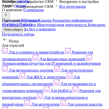
Тарифы
Тарифы
Интеграции и доработки CRM
Внедрение и настройка
Акции
Акции
CRM
Сопровождение CRM
Все интеграции
О компании
О компании
Пресс-центр
Партнерам
Партнерам
Отзывы
Карьера
Раскрытие информации
Контакты
+7 (383) 207-80-52
Лицензии
Международная деятельность
Комплаенс
и деловая этика
Все о компании
Новосибирск
Подключить сейчас
Назад
Для отраслей
Для e-commerce и маркетплейсов
Решения для
промышленности
Для финансовых компаний
Телеком-инфраструктура для IT-компаний и разработчиков
Для медицинских центров
Для логистических
компаний
Для ЖКХ и энергетики
Для
образовательных организаций
Для недвижимости и
управляющих компаний
Для HoReCa
Решения для
контактных центров
Для телеком-операторов и
провайдеров
Для автодилеров
Для салонов красоты