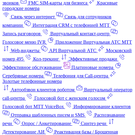
звонков
FMC SIM-карты для бизнеса
Красивые
городские номера
Связь через интернет
Связь для сотрудников
компании
Интеграция CRM с телефонией МТТ
Запись разговоров
Виртуальный контакт‑центр
Голосовое меню IVR
Приложение Виртуальная АТС МТТ
Web-виджеты
API Виртуальной АТС
Московский
номер 495
Кол-трекинг
Эффективные продажи
Эффективное обслуживание
Платиновые номера
Серебряные номера
Телефония для Call-центра
Золотые телефонные номера
Автообзвон клиентов роботом
Виртуальный оператор
call-центра
Голосовой бот с женским голосом
Голосовой бот МТТ VoiceBox
Информирование клиентов
Отправка шаблонных писем и SMS
Распознавание
речи
Опрос / Анкетирование
Синтез речи
Детектирование АИ
Реактивация базы / Брошенная