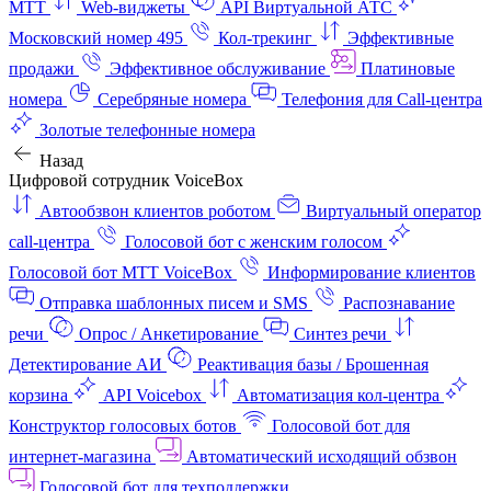
МТТ
Web-виджеты
API Виртуальной АТС
Московский номер 495
Кол-трекинг
Эффективные
продажи
Эффективное обслуживание
Платиновые
номера
Серебряные номера
Телефония для Call-центра
Золотые телефонные номера
Назад
Цифровой сотрудник VoiceBox
Автообзвон клиентов роботом
Виртуальный оператор
call-центра
Голосовой бот с женским голосом
Голосовой бот МТТ VoiceBox
Информирование клиентов
Отправка шаблонных писем и SMS
Распознавание
речи
Опрос / Анкетирование
Синтез речи
Детектирование АИ
Реактивация базы / Брошенная
корзина
API Voicebox
Автоматизация кол‑центра
Конструктор голосовых ботов
Голосовой бот для
интернет‑магазина
Автоматический исходящий обзвон
Голосовой бот для техподдержки