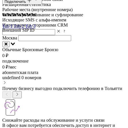
Подключить
Расширенная статистика
Рабочие места (внутренние номера)
wwwwwww
Онлайн-прослушивание и суфлирование
Исходящие SMS с альфа-именем
Интеграция со сторонними CRM
Tab 1
Tab 2
Tab 3
Внешний SIP ID
Москва
Обычные
Бронзовые
Бронзо
0 ₽
подключение
0 ₽/мес
абонентская плата
undefined
0 номеров
Почему бизнесу выгодно подключить телефонию в Тольятти
Снижайте расходы на обслуживание и услуги связи
В офисе вам потребуется обеспечить доступ в интернет и