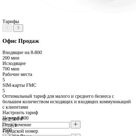
Тарифы
Офис Продаж
Входящие на 8-800
200 мин
Исходящие
700 мин
Рабочие места
5
SIM-карты FMC
5
Оптимальный тариф для малого и среднего бизнеса с
большим количеством исходящих и входящих коммуникаций
с клиентами
Настроить тариф
Номер 8-800
от 2 500 ₽
Подключение
2500
Городской номер