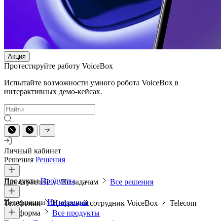
Акция
Протестируйте работу VoiceBox
Испытайте возможности умного робота VoiceBox в
интерактивных демо-кейсах.
Личный кабинет
Решения
Решения
Продукты
Продукты
Для отраслей
По задачам
Все решения
Интеграции
Интеграции
Телефония
Цифровой сотрудник VoiceBox
Telecom
платформа
Все продукты