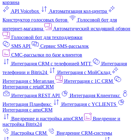
корзина
API Voicebox
Автоматизация кол‑центра
Конструктор голосовых ботов
Голосовой бот для
интернет‑магазина
Автоматический исходящий обзвон
Голосовой бот для техподдержки
SMS API
Сервис SMS-рассылок
СМС-рассылки по базе клиентов
Интеграция CRM с телефонией МТТ
Интеграция
телефонии и Bitrix24
Интеграция с МойСклад
Интеграция с Мегаплан
Интеграция с 1C CRM
Интеграция с retailCRM
Интеграция REST API
Интеграция Клиентикс
Интеграция Планфикс
Интеграция с YCLIENTS
Интеграция с amoCRM
Внедрение и настройка amoCRM
Внедрение и
настройка Bitrix24
Настройка CRM
Внедрение CRM-системы