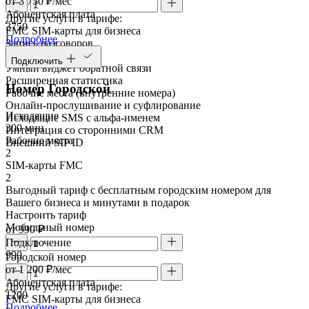
от 3 750 ₽/мес
Абонентская плата
Другие услуги в тарифе:
3750
FMC SIM-карты для бизнеса
Подробнее
Запись разговоров
Речевая аналитика
Подключить
Умный виджет обратной связи
Расширенная статистика
Номер Городской
Рабочие места (внутренние номера)
Онлайн-прослушивание и суфлирование
Исходящие
Исходящие SMS с альфа-именем
300 мин
Интеграция со сторонними CRM
Рабочие места
Внешний SIP ID
2
SIM-карты FMC
2
Выгодный тариф с бесплатным городским номером для
Вашего бизнеса и минутами в подарок
Настроить тариф
Мобильный номер
от 990 ₽
Подключение
990
Городской номер
от 1 200 ₽/мес
Абонентская плата
Другие услуги в тарифе:
1200
FMC SIM-карты для бизнеса
Подробнее