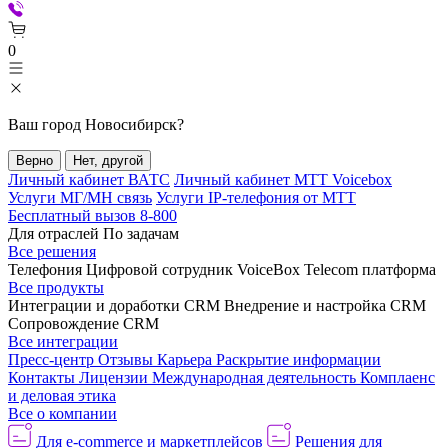
0
Ваш город
Новосибирск
?
Верно
Нет, другой
Личный кабинет ВАТС
Личный кабинет МТТ Voicebox
Услуги МГ/МН связь
Услуги IP-телефония от МТТ
Бесплатный вызов 8-800
Для отраслей
По задачам
Все решения
Телефония
Цифровой сотрудник VoiceBox
Telecom платформа
Все продукты
Интеграции и доработки CRM
Внедрение и настройка CRM
Сопровождение CRM
Все интеграции
Пресс-центр
Отзывы
Карьера
Раскрытие информации
Контакты
Лицензии
Международная деятельность
Комплаенс
и деловая этика
Все о компании
Для e-commerce и маркетплейсов
Решения для