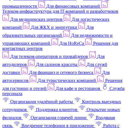
промышленности
Для финансовых компаний
Телеком-инфраструктура для IT-компаний и разработчиков
Для медицинских центров
Для логистических
компаний
Для ЖКХ и энергетики
Для
образовательных организаций
Для недвижимости и
управляющих компаний
Для HoReCa
Решения для
контактных центров
Для телеком-операторов и провайдеров
Для
автодилеров
Для салонов красоты
Для служб
доставки
Для франшиз и сетевого бизнеса
Для
автосервисов
Для туристических компаний
Решения
для гостиниц и отелей
Для кафе и ресторанов
Служба
персонала
Организация удалённой работы
Контроль выездных
сотрудников
Поддержка клиентов
Открытие новых
филиалов
Организация горячей линии
Входящая
связь
Внедрение телефонии в приложение
Работа с