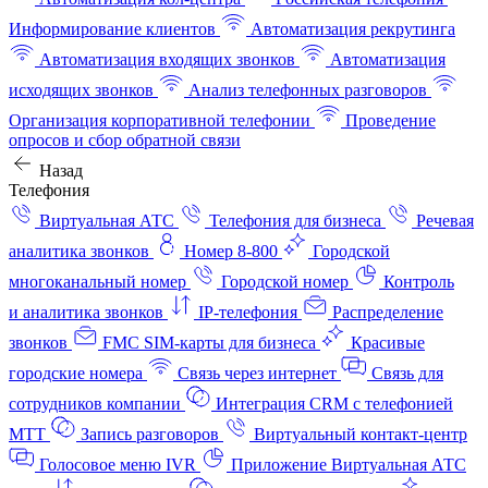
Информирование клиентов
Автоматизация рекрутинга
Автоматизация входящих звонков
Автоматизация
исходящих звонков
Анализ телефонных разговоров
Организация корпоративной телефонии
Проведение
опросов и сбор обратной связи
Назад
Телефония
Виртуальная АТС
Телефония для бизнеса
Речевая
аналитика звонков
Номер 8-800
Городской
многоканальный номер
Городской номер
Контроль
и аналитика звонков
IP-телефония
Распределение
звонков
FMC SIM-карты для бизнеса
Красивые
городские номера
Связь через интернет
Связь для
сотрудников компании
Интеграция CRM с телефонией
МТТ
Запись разговоров
Виртуальный контакт‑центр
Голосовое меню IVR
Приложение Виртуальная АТС