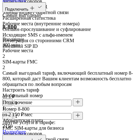
Запись разговоров
Голосовое меню IVR
Подключить
Умный виджет обратной связи
Самый выгодный
Расширенная статистика
Рабочие места (внутренние номера)
8-800
Онлайн-прослушивание и суфлирование
Исходящие SMS с альфа-именем
Входящие
Интеграция со сторонними CRM
300 мин
Внешний SIP ID
Рабочие места
2
SIM-карты FMC
2
Самый выгодный тариф, включающий бесплатный номер 8-
800, который даст Вашим клиентам возможность бесплатно
обращаться по любым вопросам
Настроить тариф
Мобильный номер
от 1 ₽
Подключение
1
Номер 8-800
от 2 150 ₽/мес
Абонентская плата
Другие услуги в тарифе:
2150
FMC SIM-карты для бизнеса
Подробнее
Запись разговоров
Умный виджет обратной связи