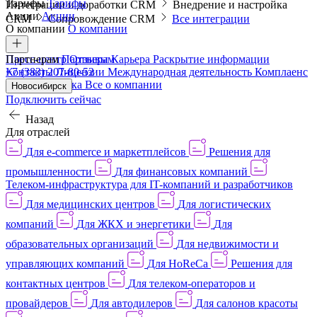
Тарифы
Тарифы
Интеграции и доработки CRM
Внедрение и настройка
Акции
Акции
CRM
Сопровождение CRM
Все интеграции
О компании
О компании
Пресс-центр
Партнерам
Партнерам
Отзывы
Карьера
Раскрытие информации
Контакты
+7 (383) 207-80-52
Лицензии
Международная деятельность
Комплаенс
и деловая этика
Все о компании
Новосибирск
Подключить сейчас
Назад
Для отраслей
Для e-commerce и маркетплейсов
Решения для
промышленности
Для финансовых компаний
Телеком-инфраструктура для IT-компаний и разработчиков
Для медицинских центров
Для логистических
компаний
Для ЖКХ и энергетики
Для
образовательных организаций
Для недвижимости и
управляющих компаний
Для HoReCa
Решения для
контактных центров
Для телеком-операторов и
провайдеров
Для автодилеров
Для салонов красоты