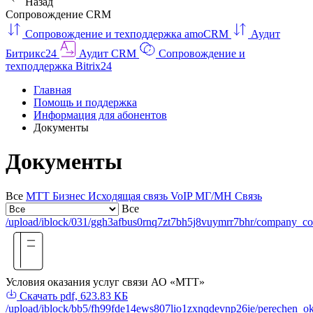
Назад
Сопровождение CRM
Сопровождение и техподдержка amoCRM
Аудит
Битрикс24
Аудит CRM
Сопровождение и
техподдержка Bitrix24
Главная
Помощь и поддержка
Информация для абонентов
Документы
Документы
Все
МТТ Бизнес
Исходящая связь VoIP
МГ/МН Связь
Все
/upload/iblock/031/ggh3afbus0rnq7zt7bh5j8vuymrr7bhr/company_co
Условия оказания услуг связи АО «МТТ»
Скачать
pdf, 623.83 КБ
/upload/iblock/bb5/fh99fde14ews807lio1zxnqdevnp26ie/perechen_