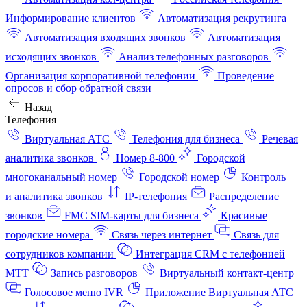
Информирование клиентов
Автоматизация рекрутинга
Автоматизация входящих звонков
Автоматизация
исходящих звонков
Анализ телефонных разговоров
Организация корпоративной телефонии
Проведение
опросов и сбор обратной связи
Назад
Телефония
Виртуальная АТС
Телефония для бизнеса
Речевая
аналитика звонков
Номер 8-800
Городской
многоканальный номер
Городской номер
Контроль
и аналитика звонков
IP-телефония
Распределение
звонков
FMC SIM-карты для бизнеса
Красивые
городские номера
Связь через интернет
Связь для
сотрудников компании
Интеграция CRM с телефонией
МТТ
Запись разговоров
Виртуальный контакт‑центр
Голосовое меню IVR
Приложение Виртуальная АТС