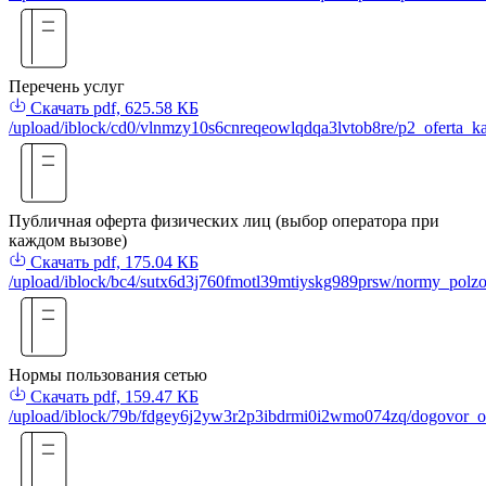
Перечень услуг
Скачать
pdf, 625.58 КБ
/upload/iblock/cd0/vlnmzy10s6cnreqeowlqdqa3lvtob8re/p2_oferta_k
Публичная оферта физических лиц (выбор оператора при
каждом вызове)
Скачать
pdf, 175.04 КБ
/upload/iblock/bc4/sutx6d3j760fmotl39mtiyskg989prsw/normy_polzo
Нормы пользования сетью
Скачать
pdf, 159.47 КБ
/upload/iblock/79b/fdgey6j2yw3r2p3ibdrmi0i2wmo074zq/dogovor_of