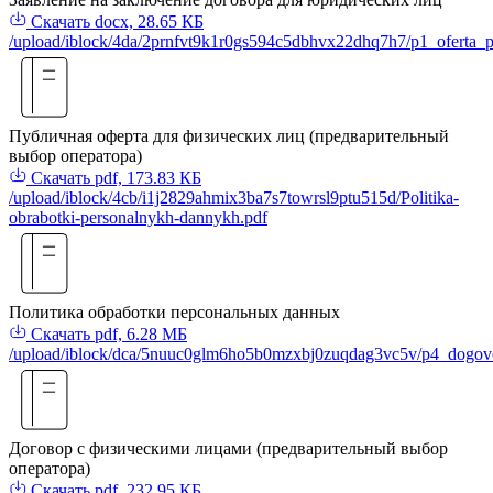
Скачать
docx, 28.65 КБ
/upload/iblock/4da/2prnfvt9k1r0gs594c5dbhvx22dhq7h7/p1_oferta_pr
Публичная оферта для физических лиц (предварительный
выбор оператора)
Скачать
pdf, 173.83 КБ
/upload/iblock/4cb/i1j2829ahmix3ba7s7towrsl9ptu515d/Politika-
obrabotki-personalnykh-dannykh.pdf
Политика обработки персональных данных
Скачать
pdf, 6.28 МБ
/upload/iblock/dca/5nuuc0glm6ho5b0mzxbj0zuqdag3vc5v/p4_dogovor
Договор с физическими лицами (предварительный выбор
оператора)
Скачать
pdf, 232.95 КБ