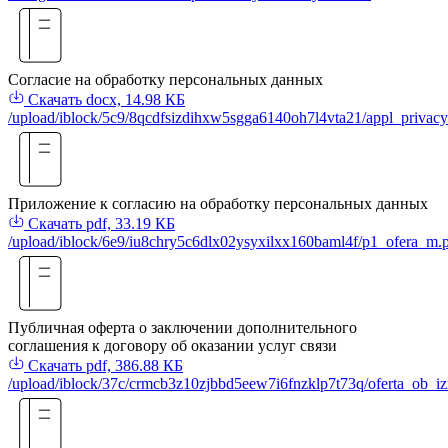
Согласие на обработку персональных данных
Скачать
docx, 14.98 КБ
/upload/iblock/5c9/8qcdfsizdihxw5sgga6140oh7l4vta21/appl_privacy
Приложение к согласию на обработку персональных данных
Скачать
pdf, 33.19 КБ
/upload/iblock/6e9/iu8chry5c6dlx02ysyxilxx160baml4f/p1_ofera_m.
Публичная оферта о заключении дополнительного
соглашения к договору об оказании услуг связи
Скачать
pdf, 386.88 КБ
/upload/iblock/37c/crmcb3z10zjbbd5eew7i6fnzklp7t73q/oferta_ob_i