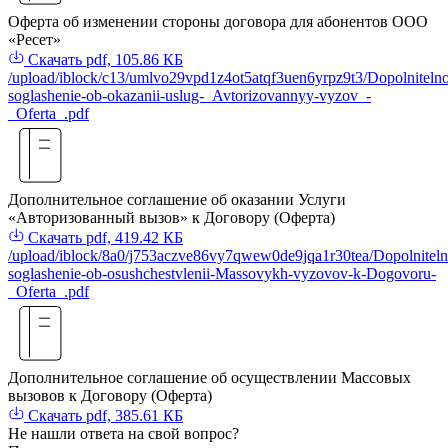
Оферта об изменении стороны договора для абонентов ООО
«Ресет»
Скачать
pdf, 105.86 КБ
/upload/iblock/c13/umlvo29vpd1z4ot5atqf3uen6yrpz9t3/Dopolniteln
soglashenie-ob-okazanii-uslug-_Avtorizovannyy-vyzov_-
_Oferta_.pdf
Дополнительное соглашение об оказании Услуги
«Авторизованный вызов» к Договору (Оферта)
Скачать
pdf, 419.42 КБ
/upload/iblock/8a0/j753aczve86vy7qwew0de9jqa1r30tea/Dopolniteln
soglashenie-ob-osushchestvlenii-Massovykh-vyzovov-k-Dogovoru-
_Oferta_.pdf
Дополнительное соглашение об осуществлении Массовых
вызовов к Договору (Оферта)
Скачать
pdf, 385.61 КБ
Не нашли
ответа
на свой вопрос?