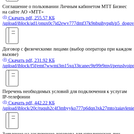
Соглашение о пользовании Личным кабинетом МТТ Бизнес
на сайте АО «МТТ»
Скачать
pdf, 255.57 КБ
/upload/iblock/ad1/onux0c7id2ewv777dmf37k9nbuihypgh/p5_dogov
Договор с физическими лицами (выбор оператора при каждом
вызове)
Скачать
pdf, 231.92 КБ
/upload/iblock/f5f/emt7wwmi3m15xq33tcanec9tr99r9mvl/peruslvoi
Перечень необходимых условий для подключения к услугам
IP-телефонии
Скачать
pdf, 442.22 КБ
/upload/iblock/20c/ruquh2c4f3mbyyko777p6dqn3xk27mto/zaiavlenie_
Заявление на заключение договора для юридических лиц