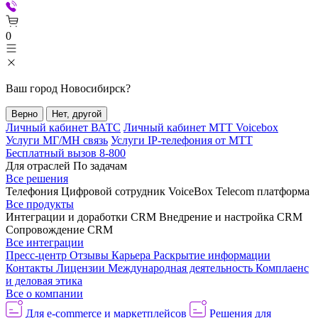
0
Ваш город
Новосибирск
?
Верно
Нет, другой
Личный кабинет ВАТС
Личный кабинет МТТ Voicebox
Услуги МГ/МН связь
Услуги IP-телефония от МТТ
Бесплатный вызов 8-800
Для отраслей
По задачам
Все решения
Телефония
Цифровой сотрудник VoiceBox
Telecom платформа
Все продукты
Интеграции и доработки CRM
Внедрение и настройка CRM
Сопровождение CRM
Все интеграции
Пресс-центр
Отзывы
Карьера
Раскрытие информации
Контакты
Лицензии
Международная деятельность
Комплаенс
и деловая этика
Все о компании
Для e-commerce и маркетплейсов
Решения для