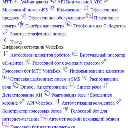
МТТ
Web-виджеты
API Виртуальной АТС
Московский номер 495
Кол-трекинг
Эффективные
продажи
Эффективное обслуживание
Платиновые
номера
Серебряные номера
Телефония для Call-центра
Золотые телефонные номера
Назад
Цифровой сотрудник VoiceBox
Автообзвон клиентов роботом
Виртуальный оператор
call-центра
Голосовой бот с женским голосом
Голосовой бот МТТ VoiceBox
Информирование клиентов
Отправка шаблонных писем и SMS
Распознавание
речи
Опрос / Анкетирование
Синтез речи
Детектирование АИ
Реактивация базы / Брошенная
корзина
API Voicebox
Автоматизация кол‑центра
Конструктор голосовых ботов
Голосовой бот для
интернет‑магазина
Автоматический исходящий обзвон
Голосовой бот для техподдержки