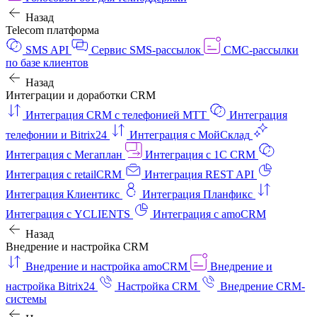
Назад
Telecom платформа
SMS API
Сервис SMS-рассылок
СМС-рассылки
по базе клиентов
Назад
Интеграции и доработки CRM
Интеграция CRM с телефонией МТТ
Интеграция
телефонии и Bitrix24
Интеграция с МойСклад
Интеграция с Мегаплан
Интеграция с 1C CRM
Интеграция с retailCRM
Интеграция REST API
Интеграция Клиентикс
Интеграция Планфикс
Интеграция с YCLIENTS
Интеграция с amoCRM
Назад
Внедрение и настройка CRM
Внедрение и настройка amoCRM
Внедрение и
настройка Bitrix24
Настройка CRM
Внедрение CRM-
системы