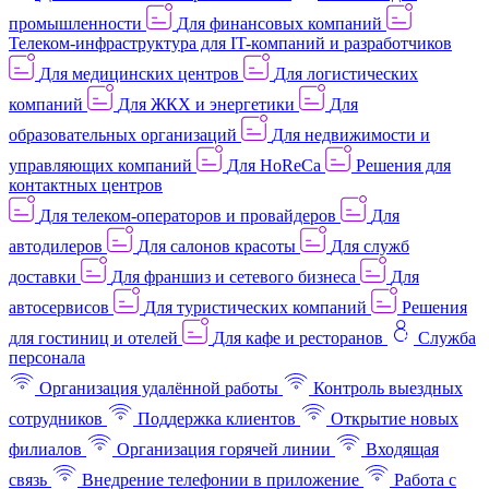
промышленности
Для финансовых компаний
Телеком-инфраструктура для IT-компаний и разработчиков
Для медицинских центров
Для логистических
компаний
Для ЖКХ и энергетики
Для
образовательных организаций
Для недвижимости и
управляющих компаний
Для HoReCa
Решения для
контактных центров
Для телеком-операторов и провайдеров
Для
автодилеров
Для салонов красоты
Для служб
доставки
Для франшиз и сетевого бизнеса
Для
автосервисов
Для туристических компаний
Решения
для гостиниц и отелей
Для кафе и ресторанов
Служба
персонала
Организация удалённой работы
Контроль выездных
сотрудников
Поддержка клиентов
Открытие новых
филиалов
Организация горячей линии
Входящая
связь
Внедрение телефонии в приложение
Работа с