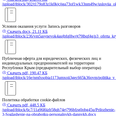
/upload/iblock/302/t179o83z1k0kjcijga73of1wk33nm49w/usloviia_ok
Условия оказания услуги Запись разговоров
Скачать
docx, 21.11 КБ
/upload/iblock/236/vm5asynevok4aujbfq0lwrjt79lbqf4g/p3_oferta_kry
Публичная оферта для юридических, физических лиц и
индивидуальных предпринимателей на территории
Республики Крым (предварительный выбор оператора)
Скачать
pdf, 190.47 КБ
/upload/iblock/16e/nmfxsobia1173umxoii3gec665k36ovm/politika_v_
Политика обработки cookie-файлов
Скачать
pdf, 448.5 КБ
/upload/iblock/6c7/11a96l6izb58qh74ej796bfzg0obg45u/Prilozhenie-
3-Soglashenie-na-obrabotku-personalnykh-dannykh.docx