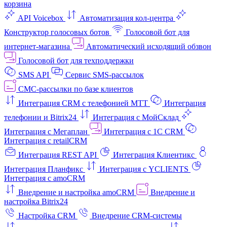
корзина
API Voicebox
Автоматизация кол‑центра
Конструктор голосовых ботов
Голосовой бот для
интернет‑магазина
Автоматический исходящий обзвон
Голосовой бот для техподдержки
SMS API
Сервис SMS-рассылок
СМС-рассылки по базе клиентов
Интеграция CRM с телефонией МТТ
Интеграция
телефонии и Bitrix24
Интеграция с МойСклад
Интеграция с Мегаплан
Интеграция с 1C CRM
Интеграция с retailCRM
Интеграция REST API
Интеграция Клиентикс
Интеграция Планфикс
Интеграция с YCLIENTS
Интеграция с amoCRM
Внедрение и настройка amoCRM
Внедрение и
настройка Bitrix24
Настройка CRM
Внедрение CRM-системы