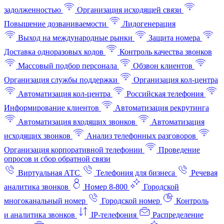
задолженностью
Организация исходящей связи
Повышение дозваниваемости
Лидогенерация
Выход на международные рынки
Защита номера
Доставка одноразовых кодов
Контроль качества звонков
Массовый подбор персонала
Обзвон клиентов
Организация службы поддержки
Организация кол-центра
Автоматизация кол-центра
Российская телефония
Информирование клиентов
Автоматизация рекрутинга
Автоматизация входящих звонков
Автоматизация
исходящих звонков
Анализ телефонных разговоров
Организация корпоративной телефонии
Проведение
опросов и сбор обратной связи
Виртуальная АТС
Телефония для бизнеса
Речевая
аналитика звонков
Номер 8-800
Городской
многоканальный номер
Городской номер
Контроль
и аналитика звонков
IP-телефония
Распределение