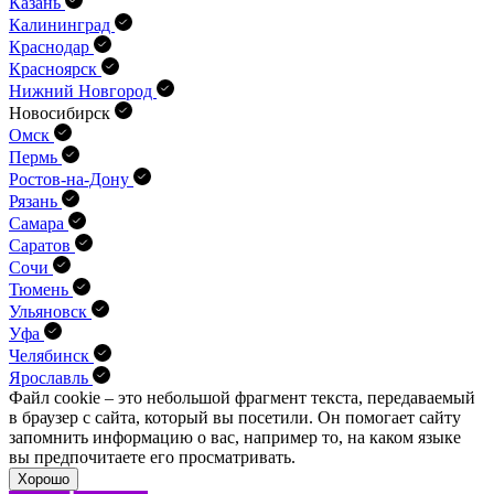
Казань
Калининград
Краснодар
Красноярск
Нижний Новгород
Новосибирск
Омск
Пермь
Ростов-на-Дону
Рязань
Самара
Саратов
Сочи
Тюмень
Ульяновск
Уфа
Челябинск
Ярославль
Файл cookie – это небольшой фрагмент текста, передава­емый
в браузер с сайта, который вы посетили. Он помо­гает сайту
запомнить информацию о вас, например то, на каком языке
вы предпочитаете его просматривать.
Хорошо