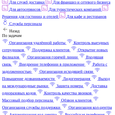
Для служб доставки
Для франшиз и сетевого бизнеса
Для автосервисов
Для туристических компаний
Решения для гостиниц и отелей
Для кафе и ресторанов
Служба персонала
Назад
По задачам
Организация удалённой работы
Контроль выездных
сотрудников
Поддержка клиентов
Открытие новых
филиалов
Организация горячей линии
Входящая
связь
Внедрение телефонии в приложение
Работа с
задолженностью
Организация исходящей связи
Повышение дозваниваемости
Лидогенерация
Выход
на международные рынки
Защита номера
Доставка
одноразовых кодов
Контроль качества звонков
Массовый подбор персонала
Обзвон клиентов
Организация службы поддержки
Организация кол-центра
Автоматизация кол-центра
Российская телефония