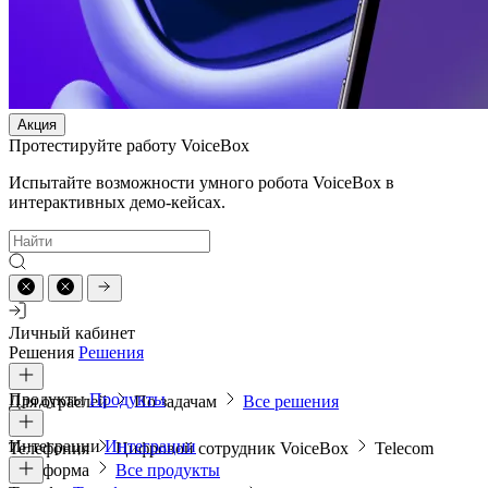
Акция
Протестируйте работу VoiceBox
Испытайте возможности умного робота VoiceBox в
интерактивных демо-кейсах.
Личный кабинет
Решения
Решения
Продукты
Продукты
Для отраслей
По задачам
Все решения
Интеграции
Интеграции
Телефония
Цифровой сотрудник VoiceBox
Telecom
платформа
Все продукты