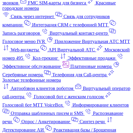
звонков
FMC SIM-карты для бизнеса
Красивые
городские номера
Связь через интернет
Связь для сотрудников
компании
Интеграция CRM с телефонией МТТ
Запись разговоров
Виртуальный контакт‑центр
Голосовое меню IVR
Приложение Виртуальная АТС МТТ
Web-виджеты
API Виртуальной АТС
Московский
номер 495
Кол-трекинг
Эффективные продажи
Эффективное обслуживание
Платиновые номера
Серебряные номера
Телефония для Call-центра
Золотые телефонные номера
Автообзвон клиентов роботом
Виртуальный оператор
call-центра
Голосовой бот с женским голосом
Голосовой бот МТТ VoiceBox
Информирование клиентов
Отправка шаблонных писем и SMS
Распознавание
речи
Опрос / Анкетирование
Синтез речи
Детектирование АИ
Реактивация базы / Брошенная