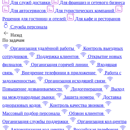
Для служб доставки
Для франшиз и сетевого бизнеса
Для автосервисов
Для туристических компаний
Решения для гостиниц и отелей
Для кафе и ресторанов
Служба персонала
Назад
По задачам
Организация удалённой работы
Контроль выездных
сотрудников
Поддержка клиентов
Открытие новых
филиалов
Организация горячей линии
Входящая
связь
Внедрение телефонии в приложение
Работа с
задолженностью
Организация исходящей связи
Повышение дозваниваемости
Лидогенерация
Выход
на международные рынки
Защита номера
Доставка
одноразовых кодов
Контроль качества звонков
Массовый подбор персонала
Обзвон клиентов
Организация службы поддержки
Организация кол-центра
Автоматизация кол-центра
Российская телефония