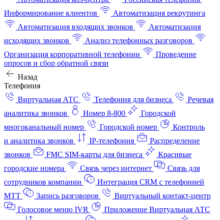
Информирование клиентов
Автоматизация рекрутинга
Автоматизация входящих звонков
Автоматизация
исходящих звонков
Анализ телефонных разговоров
Организация корпоративной телефонии
Проведение
опросов и сбор обратной связи
Назад
Телефония
Виртуальная АТС
Телефония для бизнеса
Речевая
аналитика звонков
Номер 8-800
Городской
многоканальный номер
Городской номер
Контроль
и аналитика звонков
IP-телефония
Распределение
звонков
FMC SIM-карты для бизнеса
Красивые
городские номера
Связь через интернет
Связь для
сотрудников компании
Интеграция CRM с телефонией
МТТ
Запись разговоров
Виртуальный контакт‑центр
Голосовое меню IVR
Приложение Виртуальная АТС