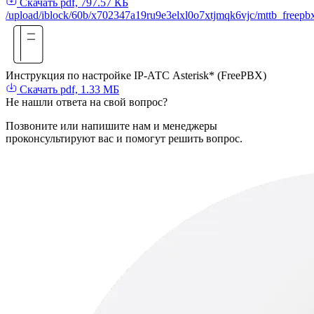
Скачать
pdf, 797.57 КБ
/upload/iblock/60b/x702347a19ru9e3elxl0o7xtjmqk6vjc/mttb_freepb
Инструкция по настройке IP-АТС Asterisk* (FreePBX)
Скачать
pdf, 1.33 МБ
Не нашли
ответа
на свой вопрос?
Позвоните или напишите нам и менеджеры
проконсультируют вас и помогут решить вопрос.