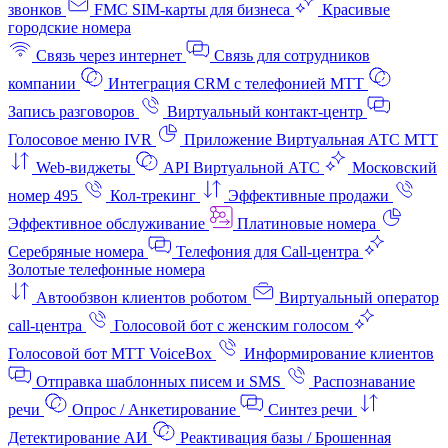
звонков
FMC SIM-карты для бизнеса
Красивые
городские номера
Связь через интернет
Связь для сотрудников
компании
Интеграция CRM с телефонией МТТ
Запись разговоров
Виртуальный контакт‑центр
Голосовое меню IVR
Приложение Виртуальная АТС МТТ
Web-виджеты
API Виртуальной АТС
Московский
номер 495
Кол-трекинг
Эффективные продажи
Эффективное обслуживание
Платиновые номера
Серебряные номера
Телефония для Call-центра
Золотые телефонные номера
Автообзвон клиентов роботом
Виртуальный оператор
call-центра
Голосовой бот с женским голосом
Голосовой бот МТТ VoiceBox
Информирование клиентов
Отправка шаблонных писем и SMS
Распознавание
речи
Опрос / Анкетирование
Синтез речи
Детектирование АИ
Реактивация базы / Брошенная