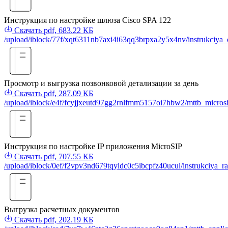
Инструкция по настройке шлюза Cisco SPA 122
Скачать
pdf, 683.22 КБ
/upload/iblock/77f/xqt6311nb7axi4i63qq3brpxa2y5x4nv/instrukciya_o
Просмотр и выгрузка позвонковой детализации за день
Скачать
pdf, 287.09 КБ
/upload/iblock/e4f/fcyjjxeutd97gg2rnlfmm5157oi7hbw2/mttb_micros
Инструкция по настройке IP приложения MicroSIP
Скачать
pdf, 707.55 КБ
/upload/iblock/0ef/f2vpv3nd679tqyldc0c5ibcpfz40ucul/instrukciya_
Выгрузка расчетных документов
Скачать
pdf, 202.19 КБ