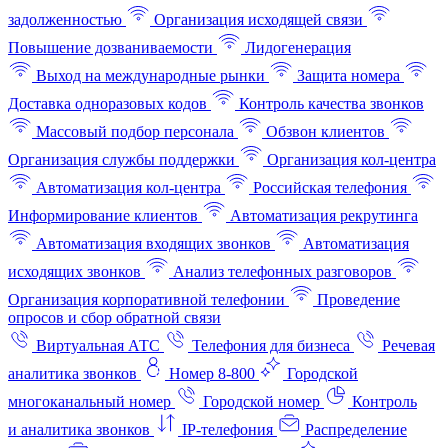
задолженностью
Организация исходящей связи
Повышение дозваниваемости
Лидогенерация
Выход на международные рынки
Защита номера
Доставка одноразовых кодов
Контроль качества звонков
Массовый подбор персонала
Обзвон клиентов
Организация службы поддержки
Организация кол-центра
Автоматизация кол-центра
Российская телефония
Информирование клиентов
Автоматизация рекрутинга
Автоматизация входящих звонков
Автоматизация
исходящих звонков
Анализ телефонных разговоров
Организация корпоративной телефонии
Проведение
опросов и сбор обратной связи
Виртуальная АТС
Телефония для бизнеса
Речевая
аналитика звонков
Номер 8-800
Городской
многоканальный номер
Городской номер
Контроль
и аналитика звонков
IP-телефония
Распределение