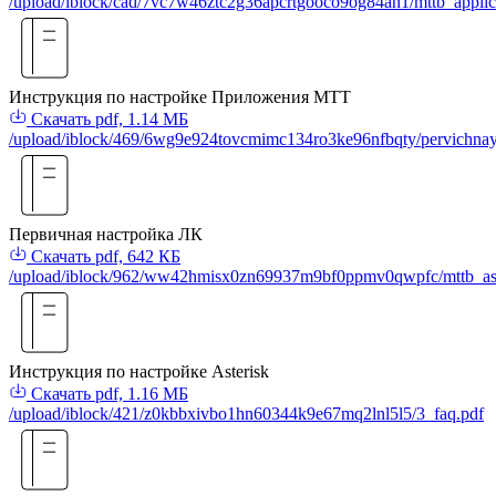
/upload/iblock/cad/7vc7w46ztc2g36apcrtgooco9og84an1/mttb_applic
Инструкция по настройке Приложения МТТ
Скачать
pdf, 1.14 МБ
/upload/iblock/469/6wg9e924tovcmimc134ro3ke96nfbqty/pervichnay
Первичная настройка ЛК
Скачать
pdf, 642 КБ
/upload/iblock/962/ww42hmisx0zn69937m9bf0ppmv0qwpfc/mttb_aste
Инструкция по настройке Asterisk
Скачать
pdf, 1.16 МБ
/upload/iblock/421/z0kbbxivbo1hn60344k9e67mq2lnl5l5/3_faq.pdf