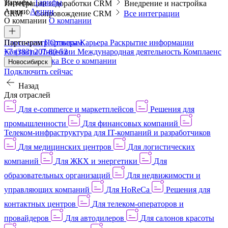
Тарифы
Тарифы
Интеграции и доработки CRM
Внедрение и настройка
Акции
Акции
CRM
Сопровождение CRM
Все интеграции
О компании
О компании
Пресс-центр
Партнерам
Партнерам
Отзывы
Карьера
Раскрытие информации
Контакты
+7 (383) 207-80-52
Лицензии
Международная деятельность
Комплаенс
и деловая этика
Все о компании
Новосибирск
Подключить сейчас
Назад
Для отраслей
Для e-commerce и маркетплейсов
Решения для
промышленности
Для финансовых компаний
Телеком-инфраструктура для IT-компаний и разработчиков
Для медицинских центров
Для логистических
компаний
Для ЖКХ и энергетики
Для
образовательных организаций
Для недвижимости и
управляющих компаний
Для HoReCa
Решения для
контактных центров
Для телеком-операторов и
провайдеров
Для автодилеров
Для салонов красоты