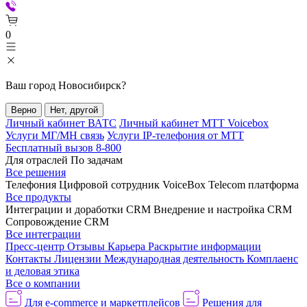
0
Ваш город
Новосибирск
?
Верно
Нет, другой
Личный кабинет ВАТС
Личный кабинет МТТ Voicebox
Услуги МГ/МН связь
Услуги IP-телефония от МТТ
Бесплатный вызов 8-800
Для отраслей
По задачам
Все решения
Телефония
Цифровой сотрудник VoiceBox
Telecom платформа
Все продукты
Интеграции и доработки CRM
Внедрение и настройка CRM
Сопровождение CRM
Все интеграции
Пресс-центр
Отзывы
Карьера
Раскрытие информации
Контакты
Лицензии
Международная деятельность
Комплаенс
и деловая этика
Все о компании
Для e-commerce и маркетплейсов
Решения для