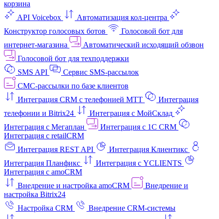
корзина
API Voicebox
Автоматизация кол‑центра
Конструктор голосовых ботов
Голосовой бот для
интернет‑магазина
Автоматический исходящий обзвон
Голосовой бот для техподдержки
SMS API
Сервис SMS-рассылок
СМС-рассылки по базе клиентов
Интеграция CRM с телефонией МТТ
Интеграция
телефонии и Bitrix24
Интеграция с МойСклад
Интеграция с Мегаплан
Интеграция с 1C CRM
Интеграция с retailCRM
Интеграция REST API
Интеграция Клиентикс
Интеграция Планфикс
Интеграция с YCLIENTS
Интеграция с amoCRM
Внедрение и настройка amoCRM
Внедрение и
настройка Bitrix24
Настройка CRM
Внедрение CRM-системы