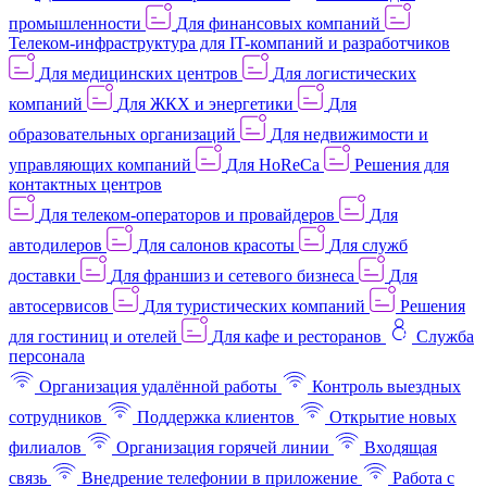
промышленности
Для финансовых компаний
Телеком-инфраструктура для IT-компаний и разработчиков
Для медицинских центров
Для логистических
компаний
Для ЖКХ и энергетики
Для
образовательных организаций
Для недвижимости и
управляющих компаний
Для HoReCa
Решения для
контактных центров
Для телеком-операторов и провайдеров
Для
автодилеров
Для салонов красоты
Для служб
доставки
Для франшиз и сетевого бизнеса
Для
автосервисов
Для туристических компаний
Решения
для гостиниц и отелей
Для кафе и ресторанов
Служба
персонала
Организация удалённой работы
Контроль выездных
сотрудников
Поддержка клиентов
Открытие новых
филиалов
Организация горячей линии
Входящая
связь
Внедрение телефонии в приложение
Работа с