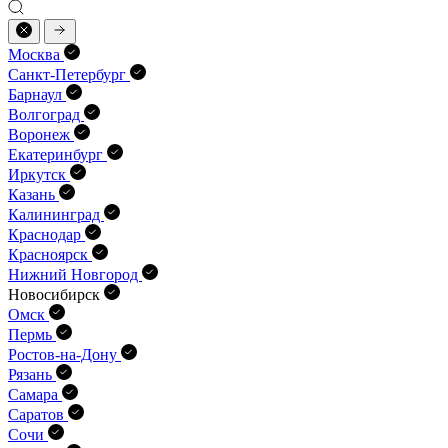
Москва
Санкт-Петербург
Барнаул
Волгоград
Воронеж
Екатеринбург
Иркутск
Казань
Калининград
Краснодар
Красноярск
Нижний Новгород
Новосибирск
Омск
Пермь
Ростов-на-Дону
Рязань
Самара
Саратов
Сочи