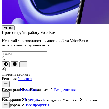
Акция
Протестируйте работу VoiceBox
Испытайте возможности умного робота VoiceBox в
интерактивных демо-кейсах.
Личный кабинет
Решения
Решения
Продукты
Продукты
Для отраслей
По задачам
Все решения
Интеграции
Интеграции
Телефония
Цифровой сотрудник VoiceBox
Telecom
платформа
Все продукты