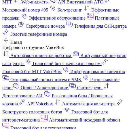
МТТ
Web-виджеты
API Виртуальной АТС
Московский номер 495
Кол-трекинг
Эффективные
продажи
Эффективное обслуживание
Платиновые
номера
Серебряные номера
Телефония для Call-центра
Золотые телефонные номера
Назад
Цифровой сотрудник VoiceBox
Автообзвон клиентов роботом
Виртуальный оператор
call-центра
Голосовой бот с женским голосом
Голосовой бот МТТ VoiceBox
Информирование клиентов
Отправка шаблонных писем и SMS
Распознавание
речи
Опрос / Анкетирование
Синтез речи
Детектирование АИ
Реактивация базы / Брошенная
корзина
API Voicebox
Автоматизация кол‑центра
Конструктор голосовых ботов
Голосовой бот для
интернет‑магазина
Автоматический исходящий обзвон
Голосовой бот для техподдержки