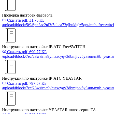
Проверка настроек фаервола
Скачать
pdf, 31.75 КБ
/upload/iblock/5f9/6pn3ac2td3f5ulica73glbuldglz5qpt/mttb_freeswitc
Инструкция по настройке IP-АТС FreeSWITCH
Скачать
pdf, 690.77 КБ
/upload/iblock/7ec/28wsirne9yhtaxcyqv3dbmjivv5y3sun/mttb_yeastar
Инструкция по настройке IP-АТС YEASTAR
Скачать
pdf, 797.57 КБ
/upload/iblock/7ec/28wsirne9yhtaxcyqv3dbmjivv5y3sun/mttb_yeastar
Инструкция по настройке YEASTAR шлюз серии TA