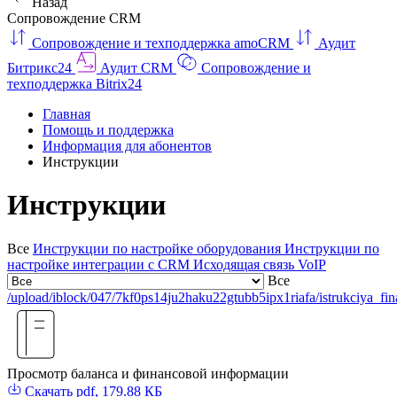
Назад
Сопровождение CRM
Сопровождение и техподдержка amoCRM
Аудит
Битрикс24
Аудит CRM
Сопровождение и
техподдержка Bitrix24
Главная
Помощь и поддержка
Информация для абонентов
Инструкции
Инструкции
Все
Инструкции по настройке оборудования
Инструкции по
настройке интеграции с CRM
Исходящая связь VoIP
Все
/upload/iblock/047/7kf0ps14ju2haku22gtubb5ipx1riafa/istrukciya_fi
Просмотр баланса и финансовой информации
Скачать
pdf, 179.88 КБ