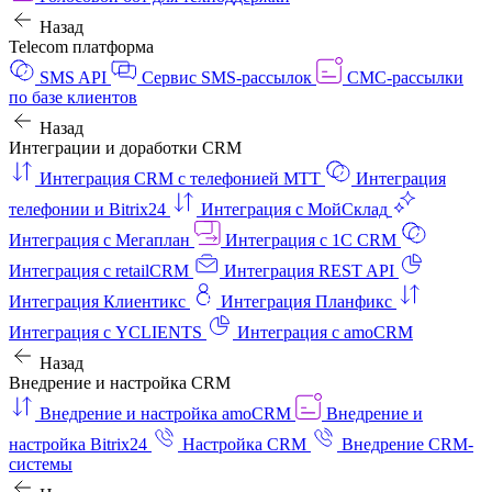
Назад
Telecom платформа
SMS API
Сервис SMS-рассылок
СМС-рассылки
по базе клиентов
Назад
Интеграции и доработки CRM
Интеграция CRM с телефонией МТТ
Интеграция
телефонии и Bitrix24
Интеграция с МойСклад
Интеграция с Мегаплан
Интеграция с 1C CRM
Интеграция с retailCRM
Интеграция REST API
Интеграция Клиентикс
Интеграция Планфикс
Интеграция с YCLIENTS
Интеграция с amoCRM
Назад
Внедрение и настройка CRM
Внедрение и настройка amoCRM
Внедрение и
настройка Bitrix24
Настройка CRM
Внедрение CRM-
системы