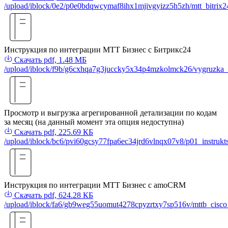
/upload/iblock/0e2/p0e0bdqwcymaf8ihx1mjivgyizz5h5zh/mtt_bitrix
Инструкция по интеграции МТТ Бизнес с Битрикс24
Скачать
pdf, 1.48 МБ
/upload/iblock/f9b/g6cxhqa7g3juccky5x34p4mzkolmck26/vygruzka_
Просмотр и выгрузка агрегированной детализации по кодам
за месяц (на данный момент эта опция недоступна)
Скачать
pdf, 225.69 КБ
/upload/iblock/bc6/pvi60gcsy77fpa6ec34jrd6vlnqx07v8/p01_instruk
Инструкция по интеграции МТТ Бизнес с amoCRM
Скачать
pdf, 624.28 КБ
/upload/iblock/fa6/gb9weg55uomut4278cpyzrtxy7sp516v/mttb_cisc