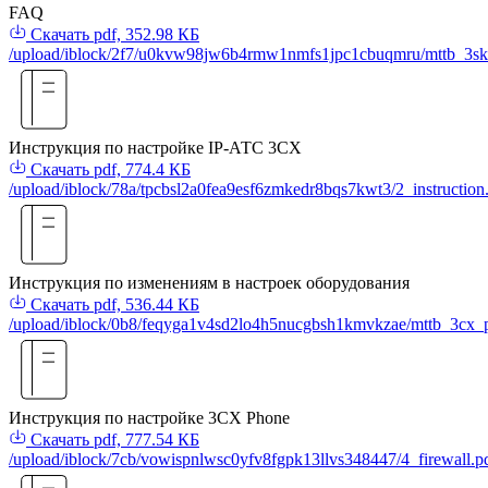
FAQ
Скачать
pdf, 352.98 КБ
/upload/iblock/2f7/u0kvw98jw6b4rmw1nmfs1jpc1cbuqmru/mttb_3sk
Инструкция по настройке IP-АТС 3СХ
Скачать
pdf, 774.4 КБ
/upload/iblock/78a/tpcbsl2a0fea9esf6zmkedr8bqs7kwt3/2_instruction
Инструкция по изменениям в настроек оборудования
Скачать
pdf, 536.44 КБ
/upload/iblock/0b8/feqyga1v4sd2lo4h5nucgbsh1kmvkzae/mttb_3cx_
Инструкция по настройке 3CX Phone
Скачать
pdf, 777.54 КБ
/upload/iblock/7cb/vowispnlwsc0yfv8fgpk13llvs348447/4_firewall.p