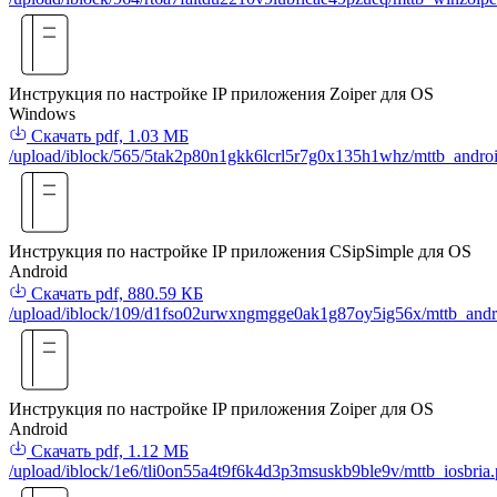
Инструкция по настройке IP приложения Zoiper для OS
Windows
Скачать
pdf, 1.03 МБ
/upload/iblock/565/5tak2p80n1gkk6lcrl5r7g0x135h1whz/mttb_androi
Инструкция по настройке IP приложения CSipSimple для OS
Android
Скачать
pdf, 880.59 КБ
/upload/iblock/109/d1fso02urwxngmgge0ak1g87oy5ig56x/mttb_andro
Инструкция по настройке IP приложения Zoiper для OS
Android
Скачать
pdf, 1.12 МБ
/upload/iblock/1e6/tli0on55a4t9f6k4d3p3msuskb9ble9v/mttb_iosbria.