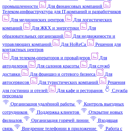
промышленности
Для финансовых компаний
Телеком-инфраструктура для IT-компаний и разработчиков
Для медицинских центров
Для логистических
компаний
Для ЖКХ и энергетики
Для
образовательных организаций
Для недвижимости и
управляющих компаний
Для HoReCa
Решения для
контактных центров
Для телеком-операторов и провайдеров
Для
автодилеров
Для салонов красоты
Для служб
доставки
Для франшиз и сетевого бизнеса
Для
автосервисов
Для туристических компаний
Решения
для гостиниц и отелей
Для кафе и ресторанов
Служба
персонала
Организация удалённой работы
Контроль выездных
сотрудников
Поддержка клиентов
Открытие новых
филиалов
Организация горячей линии
Входящая
связь
Внедрение телефонии в приложение
Работа с