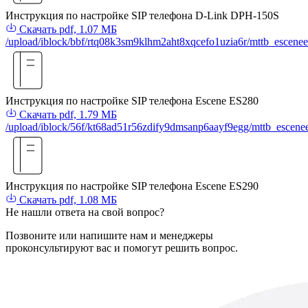
Инструкция по настройке SIP телефона D-Link DPH-150S
Скачать
pdf, 1.07 МБ
/upload/iblock/bbf/rtq08k3sm9klhm2aht8xqcefo1uzia6r/mttb_escenee
Инструкция по настройке SIP телефона Escene ES280
Скачать
pdf, 1.79 МБ
/upload/iblock/56f/kt68ad51r56zdify9dmsanp6aayf9egg/mttb_escene
Инструкция по настройке SIP телефона Escene ES290
Скачать
pdf, 1.08 МБ
Не нашли
ответа
на свой вопрос?
Позвоните или напишите нам и менеджеры
проконсультируют вас и помогут решить вопрос.