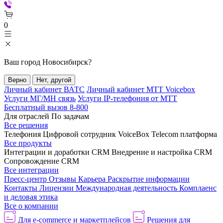
0
Ваш город
Новосибирск
?
Верно
Нет, другой
Личный кабинет ВАТС
Личный кабинет МТТ Voicebox
Услуги МГ/МН связь
Услуги IP-телефония от МТТ
Бесплатный вызов 8-800
Для отраслей
По задачам
Все решения
Телефония
Цифровой сотрудник VoiceBox
Telecom платформа
Все продукты
Интеграции и доработки CRM
Внедрение и настройка CRM
Сопровождение CRM
Все интеграции
Пресс-центр
Отзывы
Карьера
Раскрытие информации
Контакты
Лицензии
Международная деятельность
Комплаенс
и деловая этика
Все о компании
Для e-commerce и маркетплейсов
Решения для