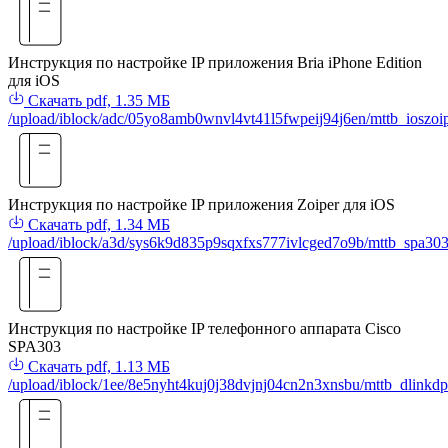
Инструкция по настройке IP приложения Bria iPhone Edition
для iOS
Скачать
pdf, 1.35 МБ
/upload/iblock/adc/05yo8amb0wnvl4vt41l5fwpeij94j6en/mttb_ioszoip
Инструкция по настройке IP приложения Zoiper для iOS
Скачать
pdf, 1.34 МБ
/upload/iblock/a3d/sys6k9d835p9sqxfxs777ivlcged7o9b/mttb_spa303
Инструкция по настройке IP телефонного аппарата Cisco
SPA303
Скачать
pdf, 1.13 МБ
/upload/iblock/1ee/8e5nyht4kuj0j38dvjnj04cn2n3xnsbu/mttb_dlinkd