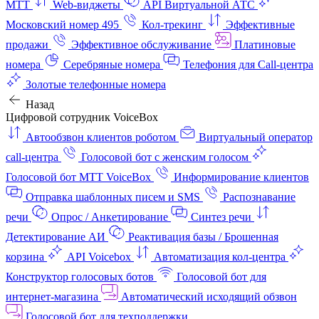
МТТ
Web-виджеты
API Виртуальной АТС
Московский номер 495
Кол-трекинг
Эффективные
продажи
Эффективное обслуживание
Платиновые
номера
Серебряные номера
Телефония для Call-центра
Золотые телефонные номера
Назад
Цифровой сотрудник VoiceBox
Автообзвон клиентов роботом
Виртуальный оператор
call-центра
Голосовой бот с женским голосом
Голосовой бот МТТ VoiceBox
Информирование клиентов
Отправка шаблонных писем и SMS
Распознавание
речи
Опрос / Анкетирование
Синтез речи
Детектирование АИ
Реактивация базы / Брошенная
корзина
API Voicebox
Автоматизация кол‑центра
Конструктор голосовых ботов
Голосовой бот для
интернет‑магазина
Автоматический исходящий обзвон
Голосовой бот для техподдержки