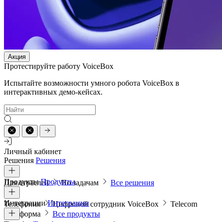
Акция
Протестируйте работу VoiceBox
Испытайте возможности умного робота VoiceBox в
интерактивных демо-кейсах.
Личный кабинет
Решения
Решения
Продукты
Продукты
Для отраслей
По задачам
Все решения
Интеграции
Интеграции
Телефония
Цифровой сотрудник VoiceBox
Telecom
платформа
Все продукты