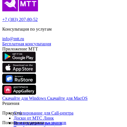
+7 (383) 207-80-52
Консультация по услугам
info@mtt.ru
Бесплатная консультация
Приложение МТТ
Скачайте для Windows
Cкачайте для MacOS
Решения
Продукты
Суфлирование для Call‑центра
Доски от МТС Линк
Помощь и поддержка
Речевая аналитика звонков
Универсальные решения