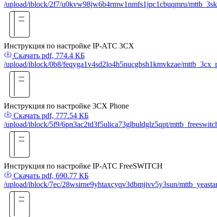
/upload/iblock/2f7/u0kvw98jw6b4rmw1nmfs1jpc1cbuqmru/mttb_3sk
Инструкция по настройке IP-АТС 3СХ
Скачать
pdf, 774.4 КБ
/upload/iblock/0b8/feqyga1v4sd2lo4h5nucgbsh1kmvkzae/mttb_3cx_
Инструкция по настройке 3CX Phone
Скачать
pdf, 777.54 КБ
/upload/iblock/5f9/6pn3ac2td3f5ulica73glbuldglz5qpt/mttb_freeswitc
Инструкция по настройке IP-АТС FreeSWITCH
Скачать
pdf, 690.77 КБ
/upload/iblock/7ec/28wsirne9yhtaxcyqv3dbmjivv5y3sun/mttb_yeastar