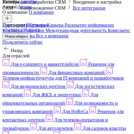
Тарифы
Тарифы
Интеграции и доработки CRM
Внедрение и настройка
Акции
Акции
CRM
Сопровождение CRM
Все интеграции
О компании
О компании
Пресс-центр
Партнерам
Партнерам
Отзывы
Карьера
Раскрытие информации
Контакты
+7 (383) 207-80-52
Лицензии
Международная деятельность
Комплаенс
и деловая этика
Все о компании
Новосибирск
Подключить сейчас
Назад
Для отраслей
Для e-commerce и маркетплейсов
Решения для
промышленности
Для финансовых компаний
Телеком-инфраструктура для IT-компаний и разработчиков
Для медицинских центров
Для логистических
компаний
Для ЖКХ и энергетики
Для
образовательных организаций
Для недвижимости и
управляющих компаний
Для HoReCa
Решения для
контактных центров
Для телеком-операторов и
провайдеров
Для автодилеров
Для салонов красоты