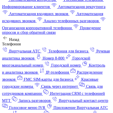
Информирование клиентов
Автоматизация рекрутинга
Автоматизация входящих звонков
Автоматизация
исходящих звонков
Анализ телефонных разговоров
Организация корпоративной телефонии
Проведение
опросов и сбор обратной связи
Назад
Телефония
Виртуальная АТС
Телефония для бизнеса
Речевая
аналитика звонков
Номер 8-800
Городской
многоканальный номер
Городской номер
Контроль
и аналитика звонков
IP-телефония
Распределение
звонков
FMC SIM-карты для бизнеса
Красивые
городские номера
Связь через интернет
Связь для
сотрудников компании
Интеграция CRM с телефонией
МТТ
Запись разговоров
Виртуальный контакт‑центр
Голосовое меню IVR
Приложение Виртуальная АТС