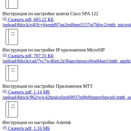
Инструкция по настройке шлюза Cisco SPA 122
Скачать
pdf, 683.22 КБ
/upload/iblock/e4f/fcyjjxeutd97gg2rnlfmm5157oi7hbw2/mttb_micros
Инструкция по настройке IP приложения MicroSIP
Скачать
pdf, 707.55 КБ
/upload/iblock/cad/7vc7w46ztc2g36apcrtgooco9og84an1/mttb_applic
Инструкция по настройке Приложения МТТ
Скачать
pdf, 1.14 МБ
/upload/iblock/962/ww42hmisx0zn69937m9bf0ppmv0qwpfc/mttb_aste
Инструкция по настройке Asterisk
Скачать
pdf, 1.16 МБ