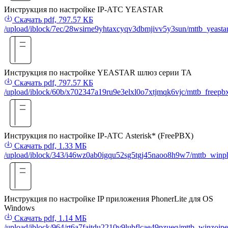
Инструкция по настройке IP-АТС YEASTAR
Скачать
pdf, 797.57 КБ
/upload/iblock/7ec/28wsirne9yhtaxcyqv3dbmjivv5y3sun/mttb_yeastar
Инструкция по настройке YEASTAR шлюз серии TA
Скачать
pdf, 797.57 КБ
/upload/iblock/60b/x702347a19ru9e3elxl0o7xtjmqk6vjc/mttb_freepb
Инструкция по настройке IP-АТС Asterisk* (FreePBX)
Скачать
pdf, 1.33 МБ
/upload/iblock/343/i46wz0ab0igqu52sg5tgj45naoo8h9w7/mttb_winph
Инструкция по настройке IP приложения PhonerLite для OS
Windows
Скачать
pdf, 1.14 МБ
/upload/iblock/964/rt6a7faitdu2210v9lubflcae49pzueq/mttb_winzoipe