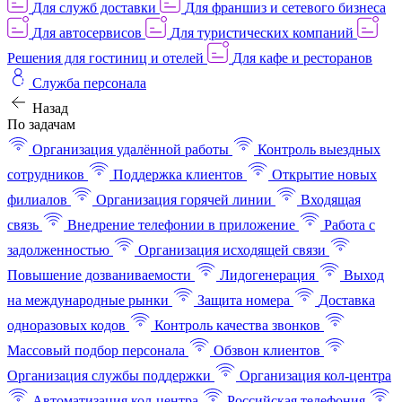
Для служб доставки
Для франшиз и сетевого бизнеса
Для автосервисов
Для туристических компаний
Решения для гостиниц и отелей
Для кафе и ресторанов
Служба персонала
Назад
По задачам
Организация удалённой работы
Контроль выездных
сотрудников
Поддержка клиентов
Открытие новых
филиалов
Организация горячей линии
Входящая
связь
Внедрение телефонии в приложение
Работа с
задолженностью
Организация исходящей связи
Повышение дозваниваемости
Лидогенерация
Выход
на международные рынки
Защита номера
Доставка
одноразовых кодов
Контроль качества звонков
Массовый подбор персонала
Обзвон клиентов
Организация службы поддержки
Организация кол-центра
Автоматизация кол-центра
Российская телефония