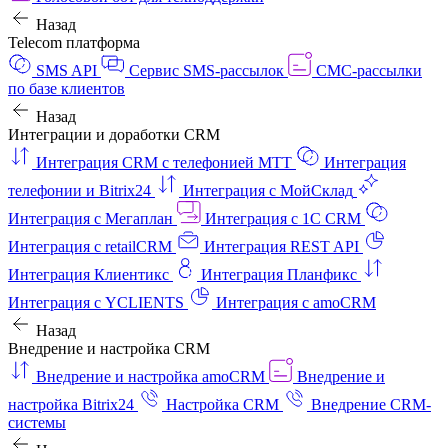
Назад
Telecom платформа
SMS API
Сервис SMS-рассылок
СМС-рассылки
по базе клиентов
Назад
Интеграции и доработки CRM
Интеграция CRM с телефонией МТТ
Интеграция
телефонии и Bitrix24
Интеграция с МойСклад
Интеграция с Мегаплан
Интеграция с 1C CRM
Интеграция с retailCRM
Интеграция REST API
Интеграция Клиентикс
Интеграция Планфикс
Интеграция с YCLIENTS
Интеграция с amoCRM
Назад
Внедрение и настройка CRM
Внедрение и настройка amoCRM
Внедрение и
настройка Bitrix24
Настройка CRM
Внедрение CRM-
системы